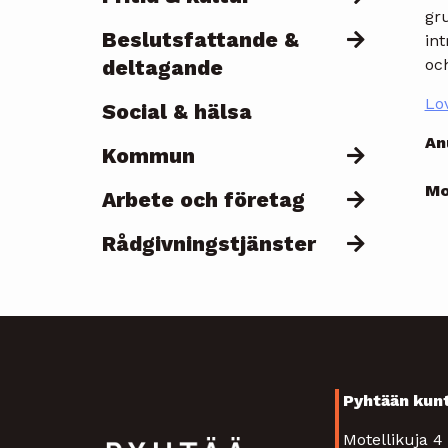
gr
Beslutsfattande &
in
deltagande
och
Lo
Social & hälsa
An
Kommun
Mo
Arbete och företag
Rådgivningstjänster
Pyhtään kun
Motellikuja 