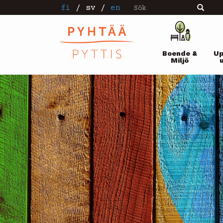
Sök
Hoppa
fi
/
sv
/
en
Sök
till
huvudinnehåll
Pääval
Boende &
Up
Miljö