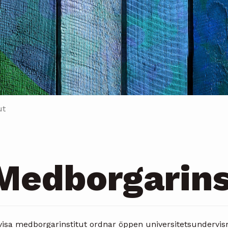
ut
Medborgarins
visa medborgarinstitut ordnar öppen universitetsundervisn