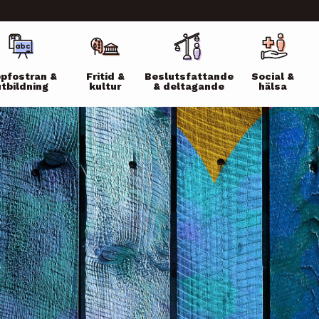
ikko
pfostran &
Fritid &
Beslutsfattande
Social &
utbildning
kultur
& deltagande
hälsa