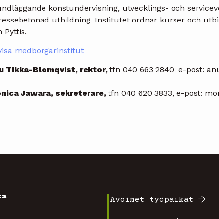
undläggande konstundervisning, utvecklings- och service
tressebetonad utbildning. Institutet ordnar kurser och ut
 Pyttis.
visa medborgarinstitut
u Tikka-Blomqvist, rektor,
tfn 040 663 2840, e-post: anu
nica Jawara, sekreterare,
tfn 040 620 3833, e-post: mon
ta
Avoimet työpaikat
Footer
4