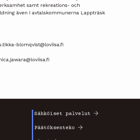
verksamhet samt rekreations- och
bildning även i avtalskommunerna Lappträsk
.tikka-blomqvist@loviisa.fi
ica.jawara@loviisa.fi
Sähköiset palvelut
Footer
Päätöksenteko
valikko