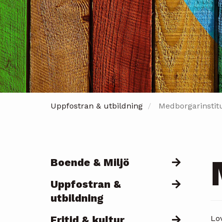
Uppfostran & utbildning
Medborgarinstit
Boende & Miljö
Päävalikko
Uppfostran &
utbildning
Fritid & kultur
Lo