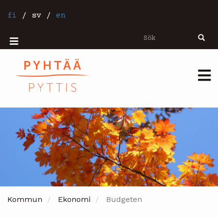
Hoppa
till
fi
/
sv
/
en
huvudinnehåll
Sök
Sök
Mobiilivalikko
Päävalikko
Kommun
Ekonomi
Budgeten