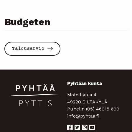
Budgeten
Talousarvio
Pyhtään kunta
Motellikuja 4
49220 SILTAKYLÄ
Puhelin (05) 46015 600
info@pyhtaa.fi