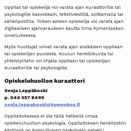
Oppilas tai opiskelija voi varata ajan kuraattorille tai
psykologille kasvokkain, tekstiviestillä, soittamalla tai
sähköpostilla. Toisen asteen opiskelija voi varata ajan
digitaalisen ajanvarauksen kautta Oma Kymenlaakso-
sovelluksessa.
Myös huoltajat voivat varata ajan alaikäisen oppilaan
tai opiskelijan puolesta. Koulun henkilökunta tai
yhteistyötaho voi ohjata oppilaan tai opiskelijan
kuraattorille tai psykologille.
Opiskeluhuollon kuraattori
Senja Leppäkoski
p. 040 557 8495
senja.leppakoski@kymenhva.fi
Oppilaitoksessa ei ole tällä hetkellä omaa
opiskeluhuollon psykologia. Oppilaitoksen henkilöstön
käytössä on konsultoivan psykologin palvelu.