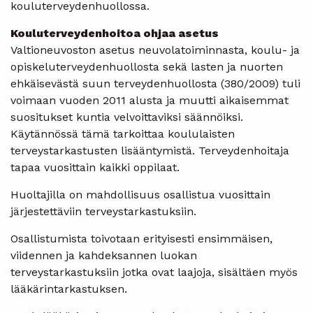
kouluterveydenhuollossa.
Kouluterveydenhoitoa ohjaa asetus
Valtioneuvoston asetus neuvolatoiminnasta, koulu- ja
opiskeluterveydenhuollosta sekä lasten ja nuorten
ehkäisevästä suun terveydenhuollosta (380/2009) tuli
voimaan vuoden 2011 alusta ja muutti aikaisemmat
suositukset kuntia velvoittaviksi säännöiksi.
Käytännössä tämä tarkoittaa koululaisten
terveystarkastusten lisääntymistä. Terveydenhoitaja
tapaa vuosittain kaikki oppilaat.
Huoltajilla on mahdollisuus osallistua vuosittain
järjestettäviin terveystarkastuksiin.
Osallistumista toivotaan erityisesti ensimmäisen,
viidennen ja kahdeksannen luokan
terveystarkastuksiin jotka ovat laajoja, sisältäen myös
lääkärintarkastuksen.