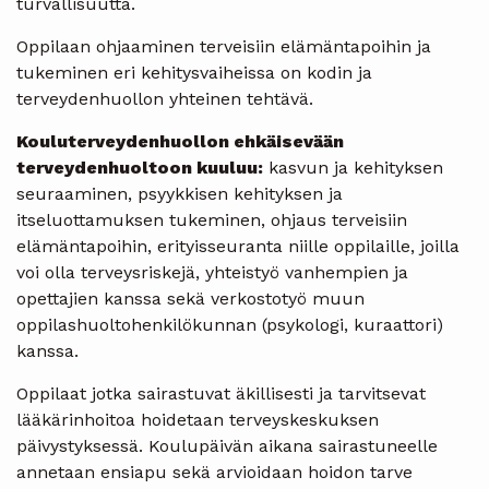
turvallisuutta.
Oppilaan ohjaaminen terveisiin elämäntapoihin ja
tukeminen eri kehitysvaiheissa on kodin ja
terveydenhuollon yhteinen tehtävä.
Kouluterveydenhuollon ehkäisevään
terveydenhuoltoon kuuluu:
kasvun ja kehityksen
seuraaminen, psyykkisen kehityksen ja
itseluottamuksen tukeminen, ohjaus terveisiin
elämäntapoihin, erityisseuranta niille oppilaille, joilla
voi olla terveysriskejä, yhteistyö vanhempien ja
opettajien kanssa sekä verkostotyö muun
oppilashuoltohenkilökunnan (psykologi, kuraattori)
kanssa.
Oppilaat jotka sairastuvat äkillisesti ja tarvitsevat
lääkärinhoitoa hoidetaan terveyskeskuksen
päivystyksessä. Koulupäivän aikana sairastuneelle
annetaan ensiapu sekä arvioidaan hoidon tarve