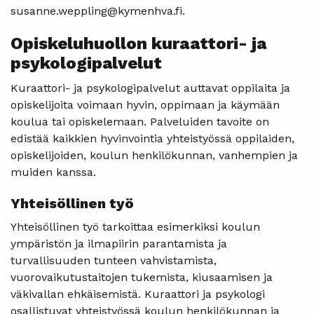
susanne.weppling@kymenhva.fi.
Opiskeluhuollon kuraattori- ja
psykologipalvelut
Kuraattori- ja psykologipalvelut auttavat oppilaita ja
opiskelijoita voimaan hyvin, oppimaan ja käymään
koulua tai opiskelemaan. Palveluiden tavoite on
edistää kaikkien hyvinvointia yhteistyössä oppilaiden,
opiskelijoiden, koulun henkilökunnan, vanhempien ja
muiden kanssa.
Yhteisöllinen työ
Yhteisöllinen työ tarkoittaa esimerkiksi koulun
ympäristön ja ilmapiirin parantamista ja
turvallisuuden tunteen vahvistamista,
vuorovaikutustaitojen tukemista, kiusaamisen ja
väkivallan ehkäisemistä. Kuraattori ja psykologi
osallistuvat yhteistyössä koulun henkilökunnan ja