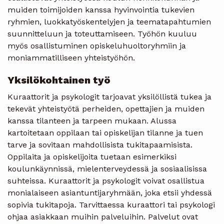
muiden toimijoiden kanssa hyvinvointia tukevien
ryhmien, luokkatyöskentelyjen ja teematapahtumien
suunnitteluun ja toteuttamiseen. Työhön kuuluu
myös osallistuminen opiskeluhuoltoryhmiin ja
moniammatilliseen yhteistyöhön.
Yksilökohtainen työ
Kuraattorit ja psykologit tarjoavat yksilöllistä tukea ja
tekevät yhteistyötä perheiden, opettajien ja muiden
kanssa tilanteen ja tarpeen mukaan. Alussa
kartoitetaan oppilaan tai opiskelijan tilanne ja tuen
tarve ja sovitaan mahdollisista tukitapaamisista.
Oppilaita ja opiskelijoita tuetaan esimerkiksi
koulunkäynnissä, mielenterveydessä ja sosiaalisissa
suhteissa. Kuraattorit ja psykologit voivat osallistua
monialaiseen asiantuntijaryhmään, joka etsii yhdessä
sopivia tukitapoja. Tarvittaessa kuraattori tai psykologi
ohjaa asiakkaan muihin palveluihin. Palvelut ovat