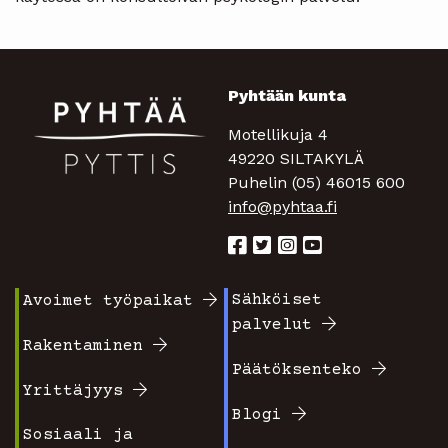
Pyhtään kunta
Motellikuja 4
49220 SILTAKYLÄ
Puhelin (05) 46015 600
info@pyhtaa.fi
Sähköiset
Avoimet työpaikat
Footer
Footer
palvelut
valikko
valikko
Rakentaminen
Päätöksenteko
1
2
Yrittäjyys
Blogi
Sosiaali ja