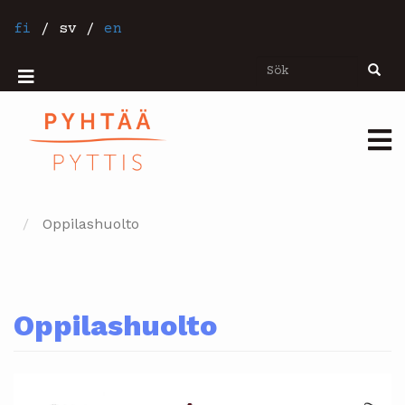
Hoppa
till
fi
/
sv
/
en
huvudinnehåll
Sök
Sök
Mobiilivalikko
Päävalikko
Oppilashuolto
Oppilashuolto