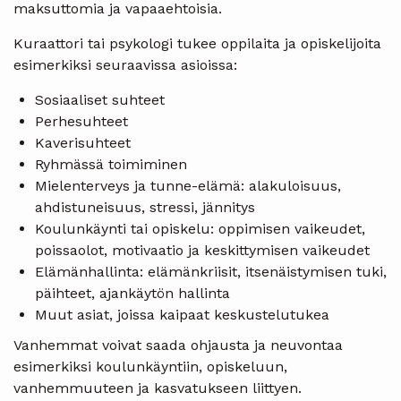
maksuttomia ja vapaaehtoisia.
Kuraattori tai psykologi tukee oppilaita ja opiskelijoita
esimerkiksi seuraavissa asioissa:
Sosiaaliset suhteet
Perhesuhteet
Kaverisuhteet
Ryhmässä toimiminen
Mielenterveys ja tunne-elämä: alakuloisuus,
ahdistuneisuus, stressi, jännitys
Koulunkäynti tai opiskelu: oppimisen vaikeudet,
poissaolot, motivaatio ja keskittymisen vaikeudet
Elämänhallinta: elämänkriisit, itsenäistymisen tuki,
päihteet, ajankäytön hallinta
Muut asiat, joissa kaipaat keskustelutukea
Vanhemmat voivat saada ohjausta ja neuvontaa
esimerkiksi koulunkäyntiin, opiskeluun,
vanhemmuuteen ja kasvatukseen liittyen.