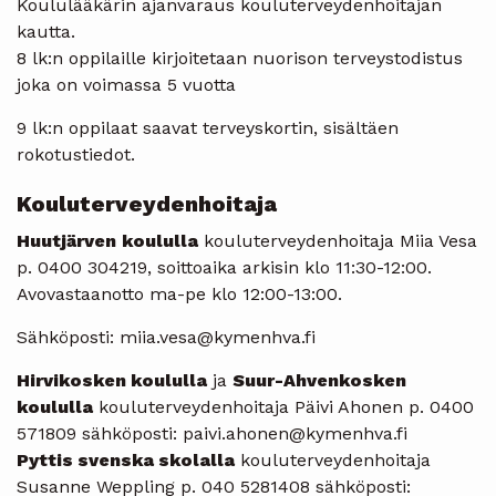
Koululääkärin ajanvaraus kouluterveydenhoitajan
kautta.
8 lk:n oppilaille kirjoitetaan nuorison terveystodistus
joka on voimassa 5 vuotta
9 lk:n oppilaat saavat terveyskortin, sisältäen
rokotustiedot.
Kouluterveydenhoitaja
Huutjärven
koululla
kouluterveydenhoitaja Miia Vesa
p. 0400 304219, soittoaika arkisin klo 11:30-12:00.
Avovastaanotto ma-pe klo 12:00-13:00.
Sähköposti: miia.vesa@kymenhva.fi
Hirvikosken koululla
ja
Suur-Ahvenkosken
koululla
kouluterveydenhoitaja Päivi Ahonen p. 0400
571809 sähköposti: paivi.ahonen@kymenhva.fi
Pyttis svenska skolalla
kouluterveydenhoitaja
Susanne Weppling p. 040 5281408 sähköposti: