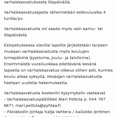
varhaiskasvatuksesta iltapäivällä.
Varhaiskasvatusajasta vähennetään esikouluaika 4
tuntia/pv.
Varhaiskasvatusta voi saada myös vain aamu- tai
iltapäivästä.
Esiopetuksessa oleville lapsille järjestetään tarpeen
mukaan varhaiskasvatusta myös koulujen
lomapäivinä (syysloma, joulu- ja talviloma).
Ensimmäistä vuosiluokkaa edeltävänä kesänä
lapsella on varhaiskasvatus-oikeus siihen asti, kunnes
koulu alkaa syksyllä. Kesäajan varhaiskasvatusta
haetaan uudella hakemuksella.
Varhaiskasvatusta koskeviin kysymyksiin vastaavat
- Varhaiskasvatuspäällikkö Mari Peltola p. 044 767
6671, mari.peltola@pyhtaa.fi
- Päiväkodin johtaja Katja Vahtera / Aallokko (entinen