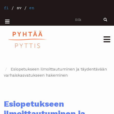
Hoppa
till
fi
/
sv
/
en
huvudinnehåll
Sök
Sök
Mobiilivalikko
Päävalikko
Esiopetukseen ilmoittautuminen ja täydentävään
varhaiskasvatukseen hakeminen
Esiopetukseen
ilmoittautuminen ja