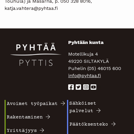
Touhula) ja Måsarna, p. 050 328 8016,
katja.vahtera@pyhtaa.fi
Pyhtään kunta
Motellikuja 4
49220 SILTAKYLÄ
Puhelin (05) 46015 600
info@pyhtaa.fi
Sähköiset
Avoimet työpaikat
Footer
Footer
palvelut
valikko
valikko
Rakentaminen
Päätöksenteko
1
2
Yrittäjyys