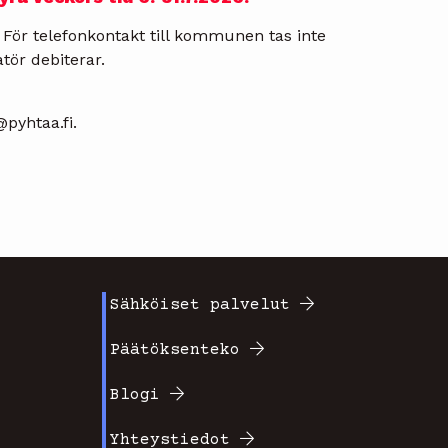
För telefonkontakt till kommunen tas inte
tör debiterar.
pyhtaa.fi.
Sähköiset palvelut
Footer
Päätöksenteko
valikko
Blogi
2
Yhteystiedot