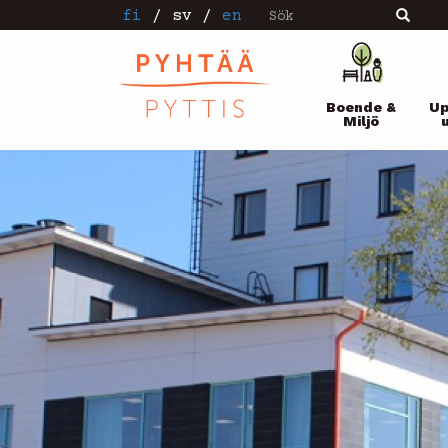
Sök
Hoppa
fi
/
sv
/
en
Sök
till
huvudinnehåll
Pääval
Boende &
Up
Miljö