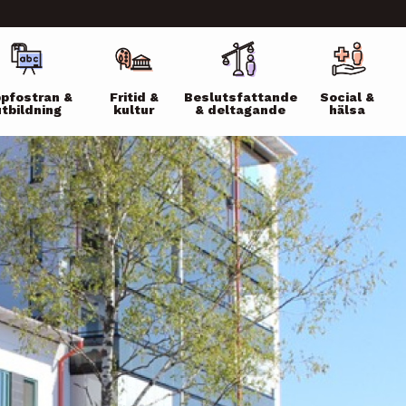
ikko
pfostran &
Fritid &
Beslutsfattande
Social &
utbildning
kultur
& deltagande
hälsa