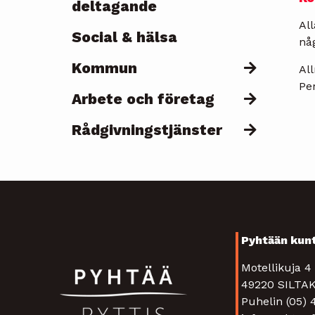
deltagande
Al
Social & hälsa
nå
Kommun
All
Pe
Arbete och företag
Rådgivningstjänster
Pyhtään kun
Motellikuja 
49220 SIL
Puhelin (05)