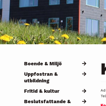
Boende & Miljö
Päävalikko
Uppfostran &
utbildning
Fritid & kultur
Ad
Te
Beslutsfattande &
Ko