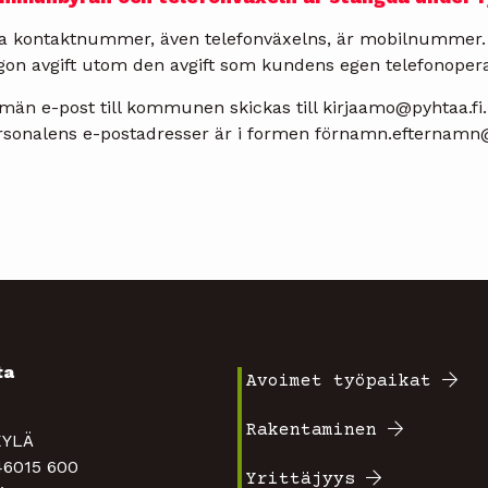
la kontaktnummer, även telefonväxelns, är mobilnummer. 
gon avgift utom den avgift som kundens egen telefonopera
män e-post till kommunen skickas till kirjaamo@pyhtaa.fi.
rsonalens e-postadresser är i formen förnamn.efternamn@
ta
Avoimet työpaikat
Footer
4
Rakentaminen
TAKYLÄ
valikko
 46015 600
Yrittäjyys