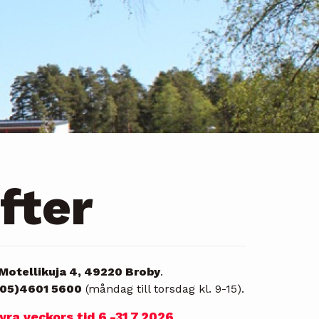
fter
Motellikuja 4, 49220 Broby
.
(05)4601 5600
(måndag till torsdag kl. 9-15).
a veckors tid 6.-31.7.2026.