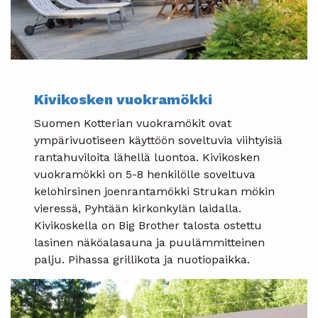
Kivikosken vuokramökki
Suomen Kotterian vuokramökit ovat
ympärivuotiseen käyttöön soveltuvia viihtyisiä
rantahuviloita lähellä luontoa. Kivikosken
vuokramökki on 5-8 henkilölle soveltuva
kelohirsinen joenrantamökki Strukan mökin
vieressä, Pyhtään kirkonkylän laidalla.
Kivikoskella on Big Brother talosta ostettu
lasinen näköalasauna ja puulämmitteinen
palju. Pihassa grillikota ja nuotiopaikka.