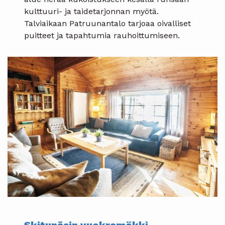
kulttuuri- ja taidetarjonnan myötä.
Talviaikaan Patruunantalo tarjoaa oivalliset
puitteet ja tapahtumia rauhoittumiseen.
Skitunäsin vuokramökki