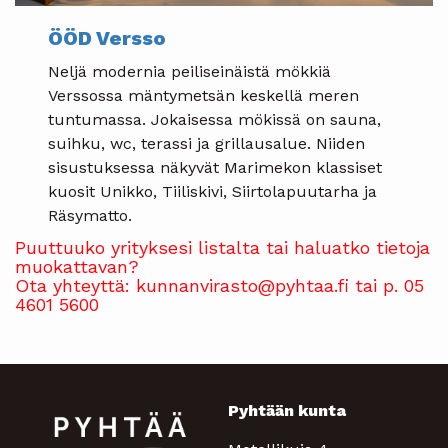
ÖÖD Versso
Neljä modernia peiliseinäistä mökkiä
Verssossa mäntymetsän keskellä meren
tuntumassa. Jokaisessa mökissä on sauna,
suihku, wc, terassi ja grillausalue. Niiden
sisustuksessa näkyvät Marimekon klassiset
kuosit Unikko, Tiiliskivi, Siirtolapuutarha ja
Räsymatto.
Puuttuuko yrityksesi listalta tai haluatko tietoja
muokattavan?
Ota yhteyttä: kunnanvirasto@pyhtaa.fi tai p. 05
4601 5600
Pyhtään kunta