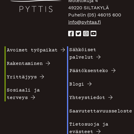
Motellikuja 4
49220 SILTAKYLÄ
Puhelin (05) 46015 600
info@pyhtaa.fi
Sähköiset
Avoimet työpaikat
Footer
Footer
palvelut
valikko
valikko
Rakentaminen
Päätöksenteko
1
2
Yrittäjyys
Blogi
Sosiaali ja
terveys
Yhteystiedot
Saavutettavuusseloste
Tietosuoja ja
evästeet