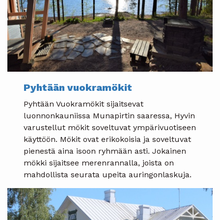
Pyhtään vuokramökit
Pyhtään Vuokramökit sijaitsevat
luonnonkauniissa Munapirtin saaressa, Hyvin
varustellut mökit soveltuvat ympärivuotiseen
käyttöön. Mökit ovat erikokoisia ja soveltuvat
pienestä aina isoon ryhmään asti. Jokainen
mökki sijaitsee merenrannalla, joista on
mahdollista seurata upeita auringonlaskuja.