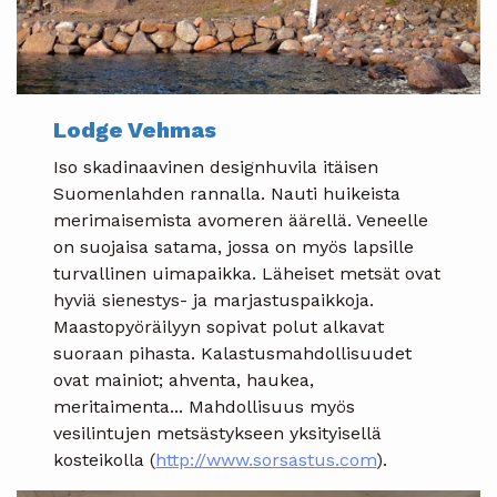
Lodge Vehmas
Iso skadinaavinen designhuvila itäisen
Suomenlahden rannalla. Nauti huikeista
merimaisemista avomeren äärellä. Veneelle
on suojaisa satama, jossa on myös lapsille
turvallinen uimapaikka. Läheiset metsät ovat
hyviä sienestys- ja marjastuspaikkoja.
Maastopyöräilyyn sopivat polut alkavat
suoraan pihasta. Kalastusmahdollisuudet
ovat mainiot; ahventa, haukea,
meritaimenta... Mahdollisuus myös
vesilintujen metsästykseen yksityisellä
kosteikolla (
http://www.sorsastus.com
).