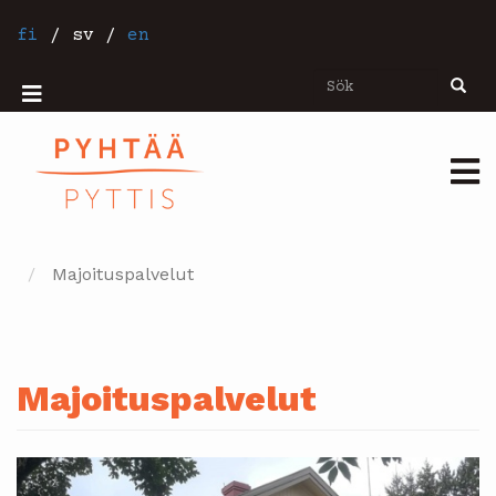
Hoppa
till
fi
/
sv
/
en
huvudinnehåll
Sök
Sök
Mobiilivalikko
Päävalikko
Majoituspalvelut
Majoituspalvelut