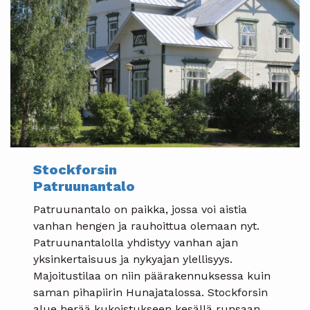
Stockforsin
Patruunantalo
Patruunantalo on paikka, jossa voi aistia
vanhan hengen ja rauhoittua olemaan nyt.
Patruunantalolla yhdistyy vanhan ajan
yksinkertaisuus ja nykyajan ylellisyys.
Majoitustilaa on niin päärakennuksessa kuin
saman pihapiirin Hunajatalossa. Stockforsin
alue herää kukoistukseen kesällä runsaan