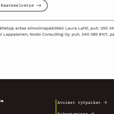
Kaavaselostus
__________________________________________________
ätietoja antaa elinvoimapäällikkö Laura Lahti, puh. 050 345
i Lappalainen, Nosto Consulting Oy, puh. 040 085 8101, pa
ta
Avoimet työpaikat
Footer
4