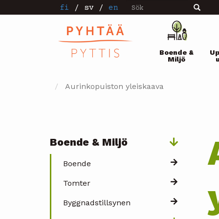
Sök
Hoppa
fi
/
sv
/
en
Sök
till
huvudinnehåll
Pääval
Boende &
Up
Miljö
Aurinkopuiston yleiskaava
Boende & Miljö
Päävalikko
Boende
Tomter
Byggnadstillsynen