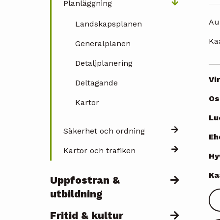
Planläggning
Au
Landskapsplanen
Ka
Generalplanen
__
Detaljplanering
Vi
Deltagande
Os
Kartor
Lu
Säkerhet och ordning
Eh
Kartor och trafiken
Hy
Ka
Uppfostran &
utbildning
Fritid & kultur