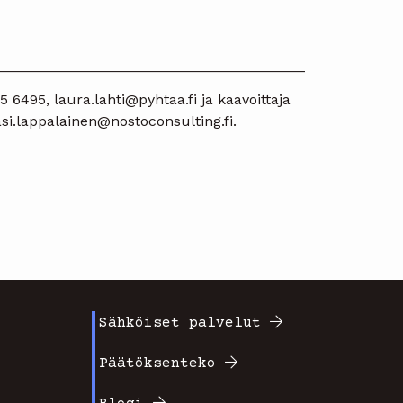
______________________________________
 6495, laura.lahti@pyhtaa.fi ja kaavoittaja
si.lappalainen@nostoconsulting.fi.
Sähköiset palvelut
Footer
Päätöksenteko
valikko