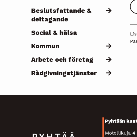
Beslutsfattande &
deltagande
__
Social & hälsa
Lis
Pas
Kommun
Arbete och företag
Rådgivningstjänster
Pyhtään kun
Motellikuja 