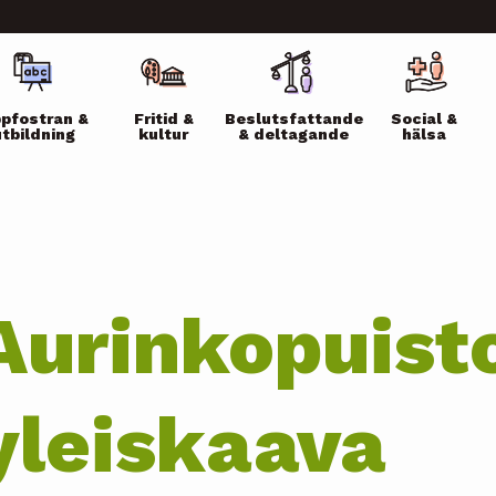
ikko
pfostran &
Fritid &
Beslutsfattande
Social &
utbildning
kultur
& deltagande
hälsa
Aurinkopuist
yleiskaava