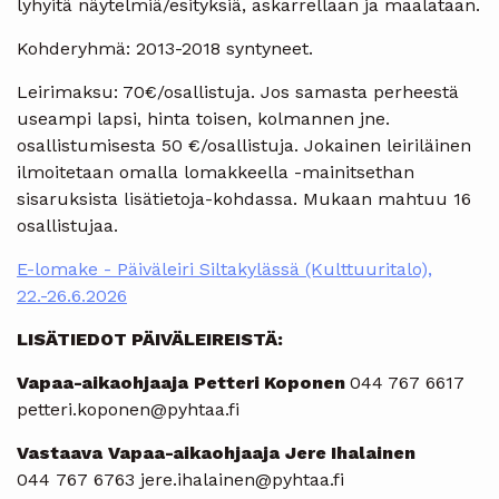
lyhyitä näytelmiä/esityksiä, askarrellaan ja maalataan.
Kohderyhmä: 2013-2018 syntyneet.
Leirimaksu: 70€/osallistuja. Jos samasta perheestä
useampi lapsi, hinta toisen, kolmannen jne.
osallistumisesta 50 €/osallistuja. Jokainen leiriläinen
ilmoitetaan omalla lomakkeella -mainitsethan
sisaruksista lisätietoja-kohdassa. Mukaan mahtuu 16
osallistujaa.
E-lomake - Päiväleiri Siltakylässä (Kulttuuritalo),
22.-26.6.2026
LISÄTIEDOT PÄIVÄLEIREISTÄ:
Vapaa-aikaohjaaja
Petteri Koponen
044 767 6617
petteri.koponen@pyhtaa.fi
Vastaava
Vapaa-aikaohjaaja
Jere Ihalainen
044 767 6763 jere.ihalainen@pyhtaa.fi