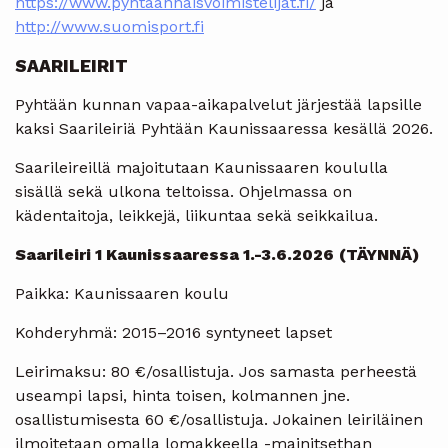
https://www.pyhtaannaisvoimistelijat.fi/
ja
http://www.suomisport.fi
SAARILEIRIT
Pyhtään kunnan vapaa-aikapalvelut järjestää lapsille
kaksi Saarileiriä Pyhtään Kaunissaaressa kesällä 2026.
Saarileireillä majoitutaan Kaunissaaren koululla
sisällä sekä ulkona teltoissa. Ohjelmassa on
kädentaitoja, leikkejä, liikuntaa sekä seikkailua.
Saarileiri 1 Kaunissaaressa 1.-3.6.2026
(TÄYNNÄ)
Paikka: Kaunissaaren koulu
Kohderyhmä: 2015–2016 syntyneet lapset
Leirimaksu: 80 €/osallistuja. Jos samasta perheestä
useampi lapsi, hinta toisen, kolmannen jne.
osallistumisesta 60 €/osallistuja. Jokainen leiriläinen
ilmoitetaan omalla lomakkeella -mainitsethan