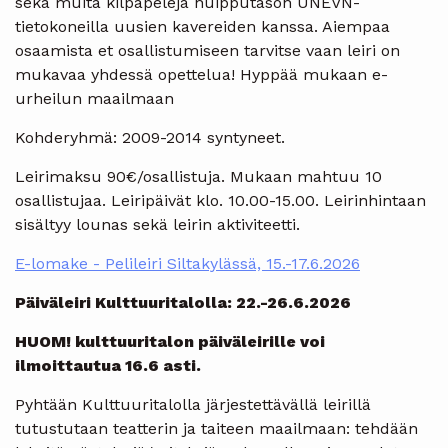
sekä muita kilpapelejä huipputason UNEVN-
tietokoneilla uusien kavereiden kanssa. Aiempaa
osaamista et osallistumiseen tarvitse vaan leiri on
mukavaa yhdessä opettelua! Hyppää mukaan e-
urheilun maailmaan
Kohderyhmä: 2009-2014 syntyneet.
Leirimaksu 90€/osallistuja. Mukaan mahtuu 10
osallistujaa. Leiripäivät klo. 10.00-15.00. Leirinhintaan
sisältyy lounas sekä leirin aktiviteetti.
E-lomake - Pelileiri Siltakylässä, 15.-17.6.2026
Päiväleiri Kulttuuritalolla: 22.-26.6.2026
HUOM! kulttuuritalon päiväleirille voi
ilmoittautua 16.6 asti.
Pyhtään Kulttuuritalolla järjestettävällä leirillä
tutustutaan teatterin ja taiteen maailmaan: tehdään