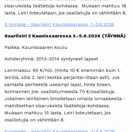
sisaruksista lisätietoja-kohdassa. Mukaan mahtuu 18
lasta. Leiri toteutetaan, jos osallistujia on vähintään 8.
E-lomake - Saarileiri Kaunissaaressa, 1.-3.6.2026
Saarileiri 2 Kaunissaaressa 3.-5.6.2026
(TÄYNNÄ)
Paikka: Kaunissaaren koulu
Kohderyhmä: 2013–2014 syntyneet lapset
Leirimaksu: 90 €/hlö. (Hinta 10 € enemmän kuin 1.
leirillä, sillä 2. leiri kestää perjantai-iltaan asti). Jos
samasta perheestä useampi lapsi, hinta toisen,
kolmannen jne. osallistumisesta 70 €/osallistuja.
Jokainen leiriläinen ilmoitetaan omalla lomakkeella -
mainitsethan sisaruksista lisätietoja-kohdassa.
Mukaan mahtuu 15 lasta. Leiri toteutetaan, jos
osallistujia on vähintään 8.
E-lomake - Saarileiri Kaunissaaressa, 3.-5.6.2026