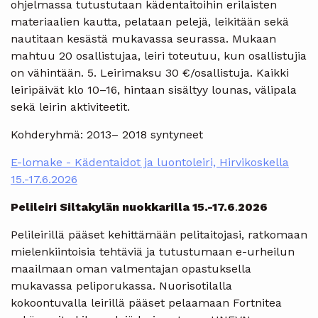
ohjelmassa tutustutaan kädentaitoihin erilaisten
materiaalien kautta, pelataan pelejä, leikitään sekä
nautitaan kesästä mukavassa seurassa. Mukaan
mahtuu 20 osallistujaa, leiri toteutuu, kun osallistujia
on vähintään. 5. Leirimaksu 30 €/osallistuja. Kaikki
leiripäivät klo 10–16, hintaan sisältyy lounas, välipala
sekä leirin aktiviteetit.
Kohderyhmä: 2013– 2018 syntyneet
E-lomake - Kädentaidot ja luontoleiri, Hirvikoskella
15.-17.6.2026
Pelileiri Siltakylän nuokkarilla 15.-17.6
.
2026
Pelileirillä pääset kehittämään pelitaitojasi, ratkomaan
mielenkiintoisia tehtäviä ja tutustumaan e-urheilun
maailmaan oman valmentajan opastuksella
mukavassa peliporukassa. Nuorisotilalla
kokoontuvalla leirillä pääset pelaamaan Fortnitea