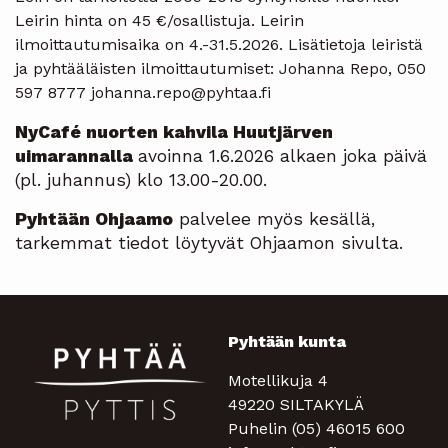
Leirin hinta on 45 €/osallistuja. Leirin
ilmoittautumisaika on 4.-31.5.2026. Lisätietoja leiristä
ja pyhtääläisten ilmoittautumiset: Johanna Repo, 050
597 8777 johanna.repo@pyhtaa.fi
NyCafé nuorten kahvila Huutjärven
uimarannalla
avoinna 1.6.2026 alkaen joka päivä
(pl. juhannus) klo 13.00-20.00.
Pyhtään Ohjaamo
palvelee myös kesällä,
tarkemmat tiedot löytyvät Ohjaamon sivulta.
Pyhtään kunta
Motellikuja 4
49220 SILTAKYLÄ
Puhelin (05) 46015 600