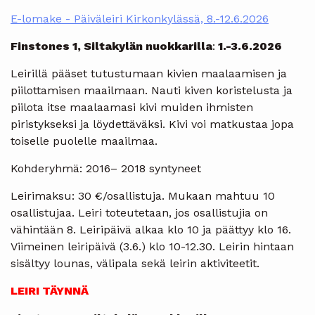
E-lomake - Päiväleiri Kirkonkylässä, 8.-12.6.2026
Finstones 1, Siltakylän nuokkarilla
:
1.-3.6.2026
Leirillä pääset tutustumaan kivien maalaamisen ja
piilottamisen maailmaan. Nauti kiven koristelusta ja
piilota itse maalaamasi kivi muiden ihmisten
piristykseksi ja löydettäväksi. Kivi voi matkustaa jopa
toiselle puolelle maailmaa.
Kohderyhmä: 2016– 2018 syntyneet
Leirimaksu: 30 €/osallistuja. Mukaan mahtuu 10
osallistujaa. Leiri toteutetaan, jos osallistujia on
vähintään 8. Leiripäivä alkaa klo 10 ja päättyy klo 16.
Viimeinen leiripäivä (3.6.) klo 10-12.30. Leirin hintaan
sisältyy lounas, välipala sekä leirin aktiviteetit.
LEIRI TÄYNNÄ