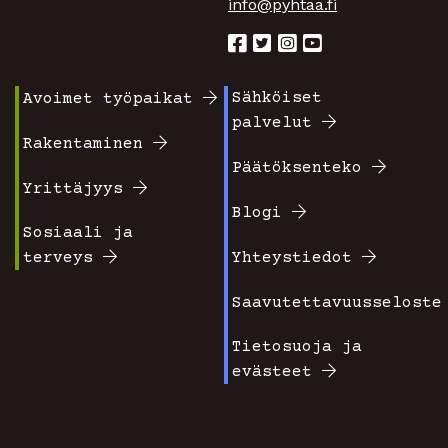
info@pyhtaa.fi
Sähköiset
Avoimet työpaikat
Footer
Footer
palvelut
valikko
valikko
Rakentaminen
Päätöksenteko
1
2
Yrittäjyys
Blogi
Sosiaali ja
terveys
Yhteystiedot
Saavutettavuusseloste
Tietosuoja ja
evästeet