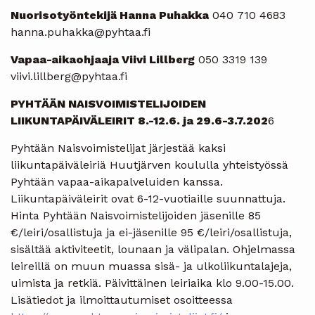
Nuorisotyöntekijä Hanna Puhakka
040 710 4683
hanna.puhakka@pyhtaa.fi
Vapaa-aikaohjaaja Viivi Lillberg
050 3319 139
viivi.lillberg@pyhtaa.fi
PYHTÄÄN NAISVOIMISTELIJOIDEN
LIIKUNTAPÄIVÄLEIRIT 8.-12.6. ja 29.6-3.7.202
6
Pyhtään Naisvoimistelijat järjestää kaksi
liikuntapäiväleiriä Huutjärven koululla yhteistyössä
Pyhtään vapaa-aikapalveluiden kanssa.
Liikuntapäiväleirit ovat 6-12-vuotiaille suunnattuja.
Hinta Pyhtään Naisvoimistelijoiden jäsenille 85
€/leiri/osallistuja ja ei-jäsenille 95 €/leiri/osallistuja,
sisältää aktiviteetit, lounaan ja välipalan. Ohjelmassa
leireillä on muun muassa sisä- ja ulkoliikuntalajeja,
uimista ja retkiä. Päivittäinen leiriaika klo 9.00-15.00.
Lisätiedot ja ilmoittautumiset osoitteessa