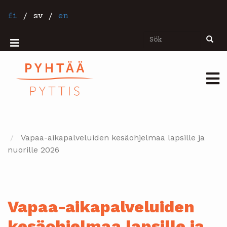
Hoppa
till
fi
/
sv
/
en
huvudinnehåll
Sök
Sök
Mobiilivalikko
Päävalikko
Vapaa-aikapalveluiden kesäohjelmaa lapsille ja
nuorille 2026
Vapaa-aikapalveluiden
kesäohjelmaa lapsille ja