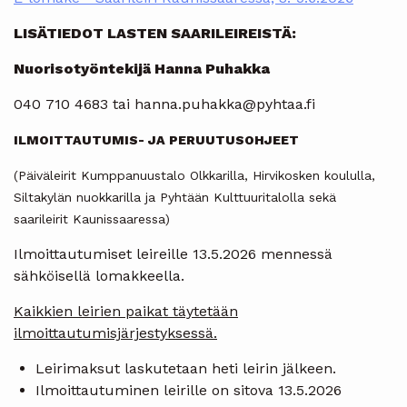
LISÄTIEDOT LASTEN SAARILEIREISTÄ:
Nuorisotyöntekijä Hanna Puhakka
040 710 4683 tai hanna.puhakka@pyhtaa.fi
ILMOITTAUTUMIS- JA PERUUTUSOHJEET
(Päiväleirit Kumppanuustalo Olkkarilla, Hirvikosken koululla,
Siltakylän nuokkarilla ja Pyhtään Kulttuuritalolla sekä
saarileirit Kaunissaaressa)
Ilmoittautumiset leireille 13.5.2026 mennessä
sähköisellä lomakkeella.
Kaikkien leirien paikat täytetään
ilmoittautumisjärjestyksessä.
Leirimaksut laskutetaan heti leirin jälkeen.
Ilmoittautuminen leirille on sitova 13.5.2026