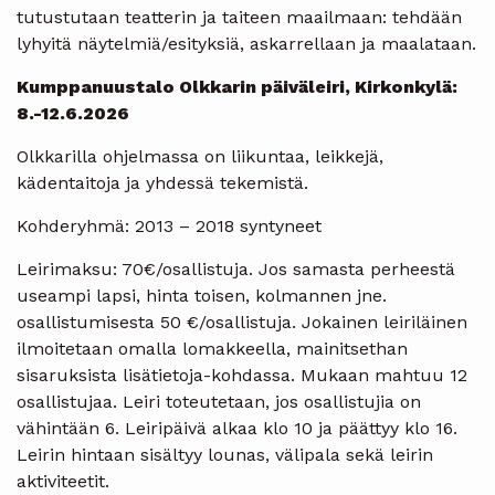
tutustutaan teatterin ja taiteen maailmaan: tehdään
lyhyitä näytelmiä/esityksiä, askarrellaan ja maalataan.
Kumppanuustalo Olkkarin päiväleiri, Kirkonkylä:
8.-12.6.2026
Olkkarilla ohjelmassa on liikuntaa, leikkejä,
kädentaitoja ja yhdessä tekemistä.
Kohderyhmä: 2013 – 2018 syntyneet
Leirimaksu: 70€/osallistuja. Jos samasta perheestä
useampi lapsi, hinta toisen, kolmannen jne.
osallistumisesta 50 €/osallistuja. Jokainen leiriläinen
ilmoitetaan omalla lomakkeella, mainitsethan
sisaruksista lisätietoja-kohdassa. Mukaan mahtuu 12
osallistujaa. Leiri toteutetaan, jos osallistujia on
vähintään 6. Leiripäivä alkaa klo 10 ja päättyy klo 16.
Leirin hintaan sisältyy lounas, välipala sekä leirin
aktiviteetit.