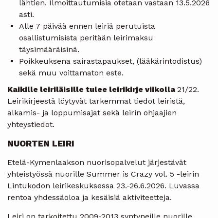
lähtien. Ilmoittautumisia otetaan vastaan 13.5.2026
asti.
Alle 7 päivää ennen leiriä perutuista
osallistumisista peritään leirimaksu
täysimääräisinä.
Poikkeuksena sairastapaukset, (lääkärintodistus)
sekä muu voittamaton este.
Kaikille leiriläisille tulee leirikirje viikolla
21/22.
Leirikirjeestä löytyvät tarkemmat tiedot leiristä,
alkamis- ja loppumisajat sekä leirin ohjaajien
yhteystiedot.
NUORTEN LEIRI
Etelä-Kymenlaakson nuorisopalvelut järjestävät
yhteistyössä nuorille Summer is Crazy vol. 5 -leirin
Lintukodon leirikeskuksessa 23.-26.6.2026. Luvassa
rentoa yhdessäoloa ja kesäisiä aktiviteetteja.
Leiri on tarkoitettu 2009-2013 syntyneille nuorille.