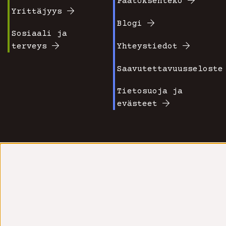
Päätöksenteko
1
2
Yrittäjyys
Blogi
Sosiaali ja
terveys
Yhteystiedot
Saavutettavuusseloste
Tietosuoja ja
evästeet