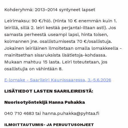
Kohderyhmä: 2013–2014 syntyneet lapset
Leirimaksu: 90 €/hlö. (Hinta 10 € enemmän kuin 1.
leirillä, sillä 2. leiri kestää perjantai-iltaan asti). Jos
samasta perheestä useampi lapsi, hinta toisen,
kolmannen jne. osallistumisesta 70 €/osallistuja.
Jokainen leiriläinen ilmoitetaan omalla lomakkeella -
mainitsethan sisaruksista lisätietoja-kohdassa.
Mukaan mahtuu 15 lasta. Leiri toteutetaan, jos
osallistujia on vähintään 8.
E-lomake - Saarileiri Kaunissaaressa, 3.-5.6.2026
LISÄTIEDOT LASTEN SAARILEIREISTÄ:
Nuorisotyöntekijä Hanna Puhakka
040 710 4683 tai hanna.puhakka@pyhtaa.fi
ILMOITTAUTUMIS- JA PERUUTUSOHJEET