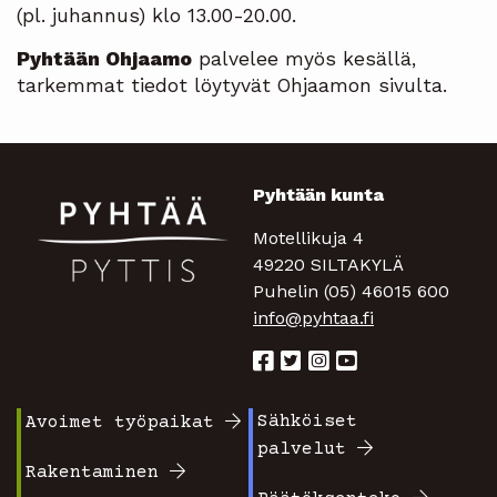
(pl. juhannus) klo 13.00-20.00.
Pyhtään Ohjaamo
palvelee myös kesällä,
tarkemmat tiedot löytyvät Ohjaamon sivulta.
Pyhtään kunta
Motellikuja 4
49220 SILTAKYLÄ
Puhelin (05) 46015 600
info@pyhtaa.fi
Sähköiset
Avoimet työpaikat
Footer
Footer
palvelut
valikko
valikko
Rakentaminen