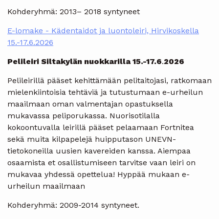
Kohderyhmä: 2013– 2018 syntyneet
E-lomake - Kädentaidot ja luontoleiri, Hirvikoskella
15.-17.6.2026
Pelileiri Siltakylän nuokkarilla 15.-17.6
.
2026
Pelileirillä pääset kehittämään pelitaitojasi, ratkomaan
mielenkiintoisia tehtäviä ja tutustumaan e-urheilun
maailmaan oman valmentajan opastuksella
mukavassa peliporukassa. Nuorisotilalla
kokoontuvalla leirillä pääset pelaamaan Fortnitea
sekä muita kilpapelejä huipputason UNEVN-
tietokoneilla uusien kavereiden kanssa. Aiempaa
osaamista et osallistumiseen tarvitse vaan leiri on
mukavaa yhdessä opettelua! Hyppää mukaan e-
urheilun maailmaan
Kohderyhmä: 2009-2014 syntyneet.