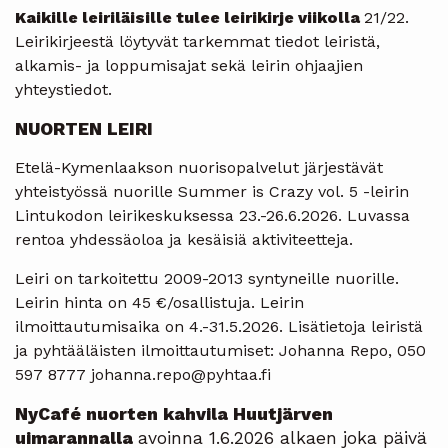
Kaikille leiriläisille tulee leirikirje viikolla
21/22.
Leirikirjeestä löytyvät tarkemmat tiedot leiristä,
alkamis- ja loppumisajat sekä leirin ohjaajien
yhteystiedot.
NUORTEN LEIRI
Etelä-Kymenlaakson nuorisopalvelut järjestävät
yhteistyössä nuorille Summer is Crazy vol. 5 -leirin
Lintukodon leirikeskuksessa 23.-26.6.2026. Luvassa
rentoa yhdessäoloa ja kesäisiä aktiviteetteja.
Leiri on tarkoitettu 2009-2013 syntyneille nuorille.
Leirin hinta on 45 €/osallistuja. Leirin
ilmoittautumisaika on 4.-31.5.2026. Lisätietoja leiristä
ja pyhtääläisten ilmoittautumiset: Johanna Repo, 050
597 8777 johanna.repo@pyhtaa.fi
NyCafé nuorten kahvila Huutjärven
uimarannalla
avoinna 1.6.2026 alkaen joka päivä