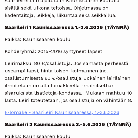
Saarileireillä majoitutaan Kaunissaaren koululla
sisällä sekä ulkona teltoissa. Ohjelmassa on
kädentaitoja, leikkejä, liikuntaa sekä seikkailua.
Saarileiri 1 Kaunissaaressa 1.-3.6.2026
(TÄYNNÄ)
Paikka: Kaunissaaren koulu
Kohderyhmä: 2015–2016 syntyneet lapset
Leirimaksu: 80 €/osallistuja. Jos samasta perheestä
useampi lapsi, hinta toisen, kolmannen jne.
osallistumisesta 60 €/osallistuja. Jokainen leiriläinen
ilmoitetaan omalla lomakkeella -mainitsethan
sisaruksista lisätietoja-kohdassa. Mukaan mahtuu 18
lasta. Leiri toteutetaan, jos osallistujia on vähintään 8.
E-lomake - Saarileiri Kaunissaaressa, 1.-3.6.2026
Saarileiri 2 Kaunissaaressa 3.-5.6.2026
(TÄYNNÄ)
Paikka: Kaunissaaren koulu