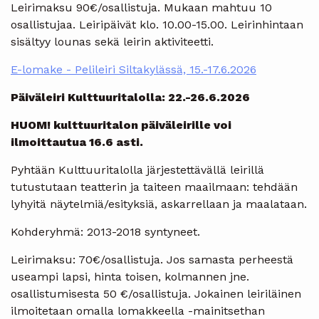
Leirimaksu 90€/osallistuja. Mukaan mahtuu 10
osallistujaa. Leiripäivät klo. 10.00-15.00. Leirinhintaan
sisältyy lounas sekä leirin aktiviteetti.
E-lomake - Pelileiri Siltakylässä, 15.-17.6.2026
Päiväleiri Kulttuuritalolla: 22.-26.6.2026
HUOM! kulttuuritalon päiväleirille voi
ilmoittautua 16.6 asti.
Pyhtään Kulttuuritalolla järjestettävällä leirillä
tutustutaan teatterin ja taiteen maailmaan: tehdään
lyhyitä näytelmiä/esityksiä, askarrellaan ja maalataan.
Kohderyhmä: 2013-2018 syntyneet.
Leirimaksu: 70€/osallistuja. Jos samasta perheestä
useampi lapsi, hinta toisen, kolmannen jne.
osallistumisesta 50 €/osallistuja. Jokainen leiriläinen
ilmoitetaan omalla lomakkeella -mainitsethan