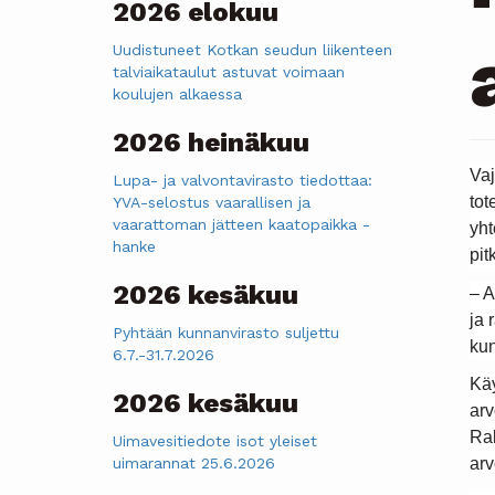
2026 elokuu
Uudistuneet Kotkan seudun liikenteen
talviaikataulut astuvat voimaan
koulujen alkaessa
2026 heinäkuu
Vaj
Lupa- ja valvontavirasto tiedottaa:
tot
YVA-selostus vaarallisen ja
vaarattoman jätteen kaatopaikka -
yht
hanke
pit
2026 kesäkuu
– A
ja 
Pyhtään kunnanvirasto suljettu
kun
6.7.-31.7.2026
Käy
2026 kesäkuu
arv
Rak
Uimavesitiedote isot yleiset
uimarannat 25.6.2026
arv