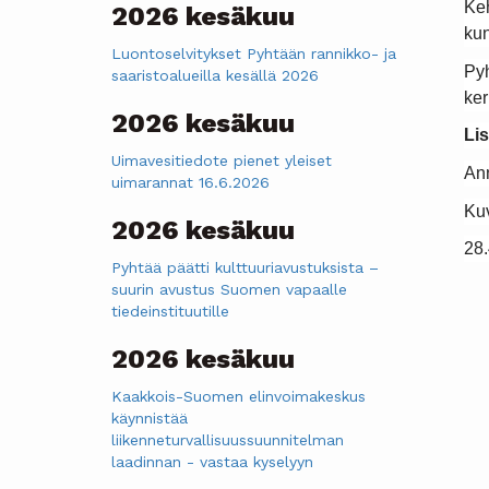
Keh
2026 kesäkuu
kun
Luontoselvitykset Pyhtään rannikko- ja
Pyh
saaristoalueilla kesällä 2026
ker
2026 kesäkuu
Lis
Uimavesitiedote pienet yleiset
Ann
uimarannat 16.6.2026
Kuv
2026 kesäkuu
28
Pyhtää päätti kulttuuriavustuksista –
suurin avustus Suomen vapaalle
tiedeinstituutille
2026 kesäkuu
Kaakkois-Suomen elinvoimakeskus
käynnistää
liikenneturvallisuussuunnitelman
laadinnan - vastaa kyselyyn