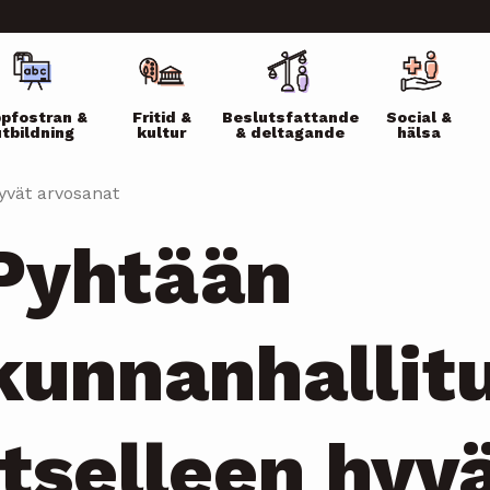
ikko
pfostran &
Fritid &
Beslutsfattande
Social &
utbildning
kultur
& deltagande
hälsa
yvät arvosanat
Pyhtään
kunnanhallitu
itselleen hyv