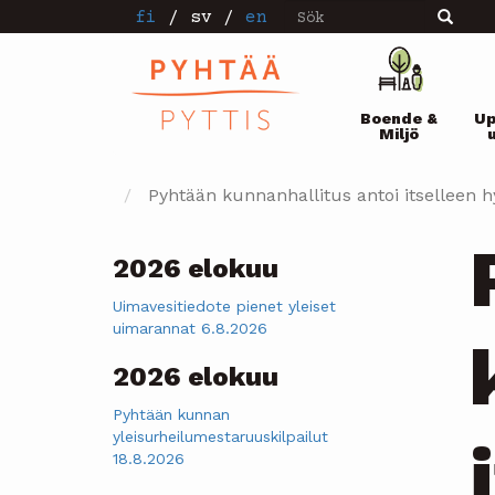
Sök
Hoppa
fi
/
sv
/
en
Sök
till
huvudinnehåll
Pääval
Boende &
Up
Miljö
Pyhtään kunnanhallitus antoi itselleen h
2026 elokuu
Uimavesitiedote pienet yleiset
uimarannat 6.8.2026
2026 elokuu
Pyhtään kunnan
yleisurheilumestaruuskilpailut
18.8.2026