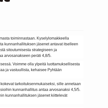
omasta toiminnastaan. Kyselylomakkeella
tosta kunnanhallituksen jäsenet antavat itselleen
stä sitoutumisesta strategiseen ja
aa arvosanakseen peräti 4,8/5.
isessä. Voimme olla ylpeitä luottamuksellisesta
vaa ja vastuullista, kehaisee Pyhtään
kokevat tarkoituksenmukaiseksi, sille annetaan
sioihin kunnanhallitus antaa arvosanaksi 4,5/5.
in kunnanhallituksen jäsenet kiittelevät