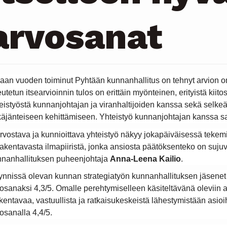
arvosanat
aan vuoden toiminut Pyhtään kunnanhallitus on tehnyt arvion 
eutetun itsearvioinnin tulos on erittäin myönteinen, erityistä kii
eistyöstä kunnanjohtajan ja viranhaltijoiden kanssa sekä selkeä
käjänteiseen kehittämiseen. Yhteistyö kunnanjohtajan kanssa s
rvostava ja kunnioittava yhteistyö näkyy jokapäiväisessä tekem
rakentavasta ilmapiiristä, jonka ansiosta päätöksenteko on suju
nanhallituksen puheenjohtaja
Anna-Leena Kailio
.
nnissä olevan kunnan strategiatyön kunnanhallituksen jäsenet 
osanaksi 4,3/5. Omalle perehtymiselleen käsiteltävänä oleviin a
entavaa, vastuullista ja ratkaisukeskeistä lähestymistään asioih
osanalla 4,4/5.