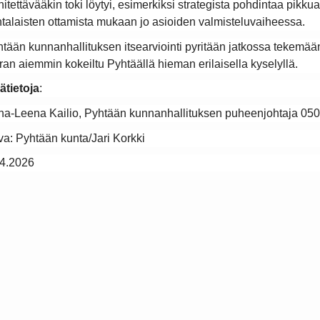
itettävääkin toki löytyi, esimerkiksi strategista pohdintaa pikkua
talaisten ottamista mukaan jo asioiden valmisteluvaiheessa.
tään kunnanhallituksen itsearviointi pyritään jatkossa tekemään
ran aiemmin kokeiltu Pyhtäällä hieman erilaisella kyselyllä.
ätietoja
:
a-Leena Kailio, Pyhtään kunnanhallituksen puheenjohtaja 05
a: Pyhtään kunta/Jari Korkki
.4.2026