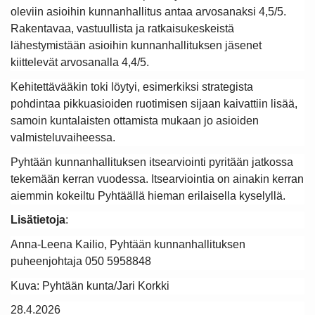
oleviin asioihin kunnanhallitus antaa arvosanaksi 4,5/5.
Rakentavaa, vastuullista ja ratkaisukeskeistä
lähestymistään asioihin kunnanhallituksen jäsenet
kiittelevät arvosanalla 4,4/5.
Kehitettävääkin toki löytyi, esimerkiksi strategista
pohdintaa pikkuasioiden ruotimisen sijaan kaivattiin lisää,
samoin kuntalaisten ottamista mukaan jo asioiden
valmisteluvaiheessa.
Pyhtään kunnanhallituksen itsearviointi pyritään jatkossa
tekemään kerran vuodessa. Itsearviointia on ainakin kerran
aiemmin kokeiltu Pyhtäällä hieman erilaisella kyselyllä.
Lisätietoja
:
Anna-Leena Kailio, Pyhtään kunnanhallituksen
puheenjohtaja 050 5958848
Kuva: Pyhtään kunta/Jari Korkki
28.4.2026