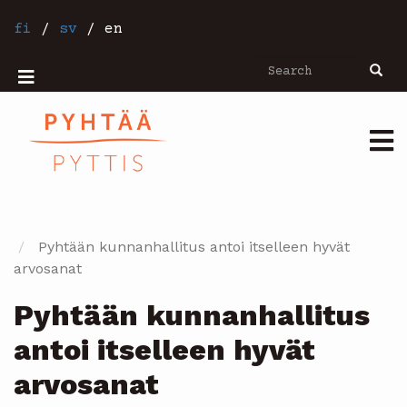
Skip
to
fi
/
sv
/
en
main
content
Search
Searc
Mobiilivalikko
Päävalikko
Pyhtään kunnanhallitus antoi itselleen hyvät
arvosanat
Pyhtään kunnanhallitus
antoi itselleen hyvät
arvosanat