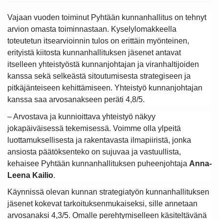
Vajaan vuoden toiminut Pyhtään kunnanhallitus on tehnyt
arvion omasta toiminnastaan. Kyselylomakkeella
toteutetun itsearvioinnin tulos on erittäin myönteinen,
erityistä kiitosta kunnanhallituksen jäsenet antavat
itselleen yhteistyöstä kunnanjohtajan ja viranhaltijoiden
kanssa sekä selkeästä sitoutumisesta strategiseen ja
pitkäjänteiseen kehittämiseen. Yhteistyö kunnanjohtajan
kanssa saa arvosanakseen peräti 4,8/5.
– Arvostava ja kunnioittava yhteistyö näkyy
jokapäiväisessä tekemisessä. Voimme olla ylpeitä
luottamuksellisesta ja rakentavasta ilmapiiristä, jonka
ansiosta päätöksenteko on sujuvaa ja vastuullista,
kehaisee Pyhtään kunnanhallituksen puheenjohtaja
Anna-
Leena Kailio
.
Käynnissä olevan kunnan strategiatyön kunnanhallituksen
jäsenet kokevat tarkoituksenmukaiseksi, sille annetaan
arvosanaksi 4,3/5. Omalle perehtymiselleen käsiteltävänä