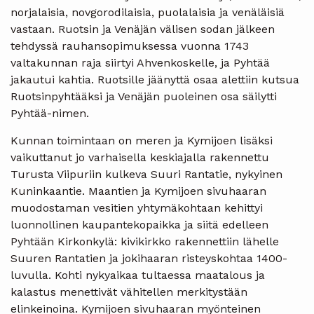
norjalaisia, novgorodilaisia, puolalaisia ja venäläisiä
vastaan. Ruotsin ja Venäjän välisen sodan jälkeen
tehdyssä rauhansopimuksessa vuonna 1743
valtakunnan raja siirtyi Ahvenkoskelle, ja Pyhtää
jakautui kahtia. Ruotsille jäänyttä osaa alettiin kutsua
Ruotsinpyhtääksi ja Venäjän puoleinen osa säilytti
Pyhtää-nimen.
Kunnan toimintaan on meren ja Kymijoen lisäksi
vaikuttanut jo varhaisella keskiajalla rakennettu
Turusta Viipuriin kulkeva Suuri Rantatie, nykyinen
Kuninkaantie. Maantien ja Kymijoen sivuhaaran
muodostaman vesitien yhtymäkohtaan kehittyi
luonnollinen kaupantekopaikka ja siitä edelleen
Pyhtään Kirkonkylä: kivikirkko rakennettiin lähelle
Suuren Rantatien ja jokihaaran risteyskohtaa 1400-
luvulla. Kohti nykyaikaa tultaessa maatalous ja
kalastus menettivät vähitellen merkitystään
elinkeinoina. Kymijoen sivuhaaran myönteinen