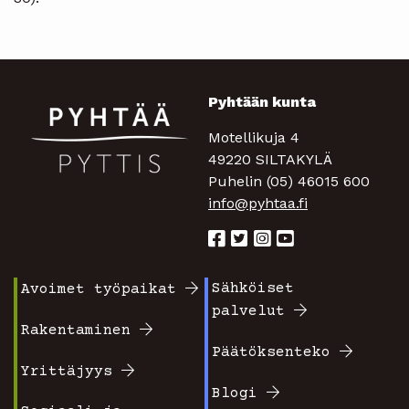
Pyhtään kunta
Motellikuja 4
49220 SILTAKYLÄ
Puhelin (05) 46015 600
info@pyhtaa.fi
Sähköiset
Avoimet työpaikat
Footer
Footer
palvelut
valikko
valikko
Rakentaminen
Päätöksenteko
1
2
Yrittäjyys
Blogi