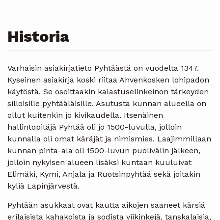
Historia
Varhaisin asiakirjatieto Pyhtäästä on vuodelta 1347.
Kyseinen asiakirja koski riitaa Ahvenkosken lohipadon
käytöstä. Se osoittaakin kalastuselinkeinon tärkeyden
silloisille pyhtääläisille. Asutusta kunnan alueella on
ollut kuitenkin jo kivikaudella. Itsenäinen
hallintopitäjä Pyhtää oli jo 1500-luvulla, jolloin
kunnalla oli omat käräjät ja nimismies. Laajimmillaan
kunnan pinta-ala oli 1500-luvun puolivälin jälkeen,
jolloin nykyisen alueen lisäksi kuntaan kuuluivat
Elimäki, Kymi, Anjala ja Ruotsinpyhtää sekä joitakin
kyliä Lapinjärvestä.
Pyhtään asukkaat ovat kautta aikojen saaneet kärsiä
erilaisista kahakoista ja sodista viikinkejä, tanskalaisia,