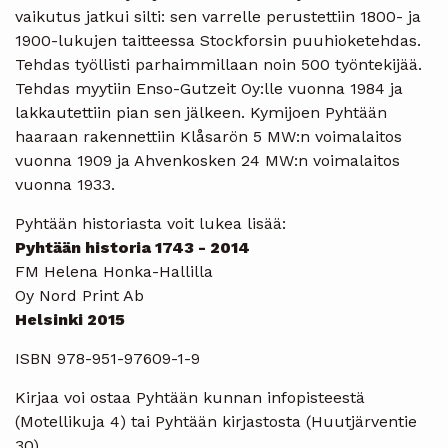
vaikutus jatkui silti: sen varrelle perustettiin 1800- ja
1900-lukujen taitteessa Stockforsin puuhioketehdas.
Tehdas työllisti parhaimmillaan noin 500 työntekijää.
Tehdas myytiin Enso-Gutzeit Oy:lle vuonna 1984 ja
lakkautettiin pian sen jälkeen. Kymijoen Pyhtään
haaraan rakennettiin Klåsarön 5 MW:n voimalaitos
vuonna 1909 ja Ahvenkosken 24 MW:n voimalaitos
vuonna 1933.
Pyhtään historiasta voit lukea lisää:
Pyhtään historia 1743 - 2014
FM Helena Honka-Hallilla
Oy Nord Print Ab
Helsinki 2015
ISBN 978-951-97609-1-9
Kirjaa voi ostaa Pyhtään kunnan infopisteestä
(Motellikuja 4) tai Pyhtään kirjastosta (Huutjärventie
30).