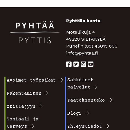
Pyhtään kunta
Motellikuja 4
49220 SILTAKYLÄ
Puhelin (05) 46015 600
info@pyhtaa.fi
Sähköiset
Avoimet työpaikat
Footer
Footer
palvelut
valikko
valikko
Rakentaminen
Päätöksenteko
1
2
Yrittäjyys
Blogi
Sosiaali ja
terveys
Yhteystiedot