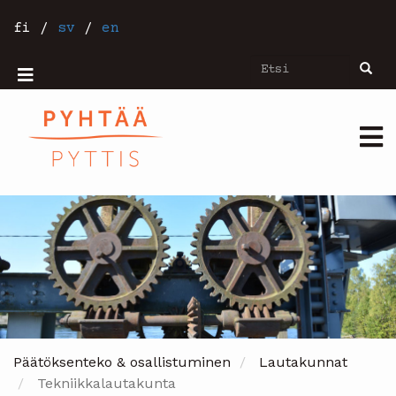
Hyppää
pääsisältöön
fi
/
sv
/
en
Etsi
Etsi
Mobiilivalikko
Päävalikko
Päätöksenteko & osallistuminen
Lautakunnat
Tekniikkalautakunta