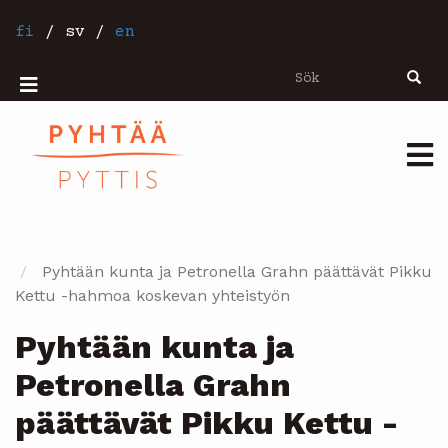
Hoppa
till
fi
/
sv
/
en
huvudinnehåll
Sök
Sök
Mobiilivalikko
Päävalikko
Pyhtään kunta ja Petronella Grahn päättävät Pikku
Kettu -hahmoa koskevan yhteistyön
Pyhtään kunta ja
Petronella Grahn
päättävät Pikku Kettu -