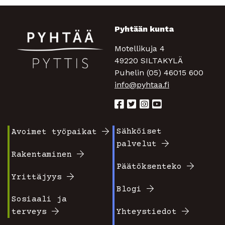
Pyhtään kunta
Motellikuja 4
49220 SILTAKYLÄ
Puhelin (05) 46015 600
info@pyhtaa.fi
Sähköiset
Avoimet työpaikat
Footer
Footer
palvelut
valikko
valikko
Rakentaminen
Päätöksenteko
1
2
Yrittäjyys
Blogi
Sosiaali ja
terveys
Yhteystiedot