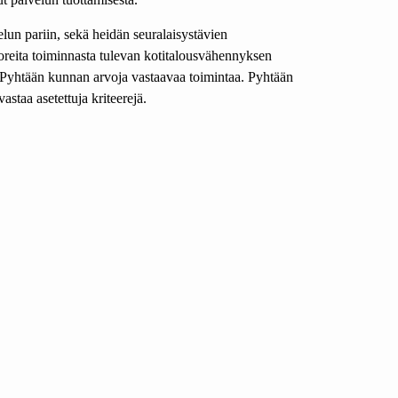
elun pariin, sekä heidän seuralaisystävien
oreita toiminnasta tulevan kotitalousvähennyksen
 Pyhtään kunnan arvoja vastaavaa toimintaa. Pyhtään
astaa asetettuja kriteerejä.