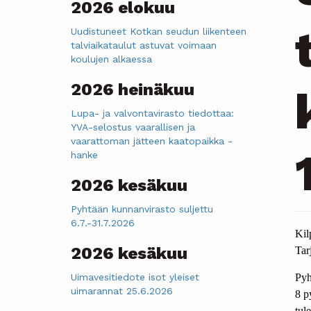
2026 elokuu
Uudistuneet Kotkan seudun liikenteen
talviaikataulut astuvat voimaan
koulujen alkaessa
2026 heinäkuu
Lupa- ja valvontavirasto tiedottaa:
YVA-selostus vaarallisen ja
vaarattoman jätteen kaatopaikka -
hanke
2026 kesäkuu
Pyhtään kunnanvirasto suljettu
6.7.-31.7.2026
Kil
2026 kesäkuu
Tar
Uimavesitiedote isot yleiset
Pyh
uimarannat 25.6.2026
8 p
tul