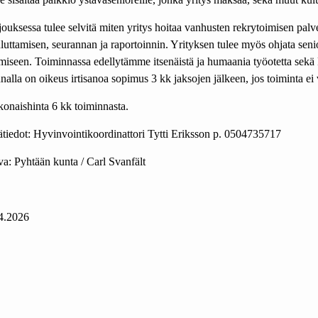
jouksessa tulee selvitä miten yritys hoitaa vanhusten rekrytoimisen palv
luttamisen, seurannan ja raportoinnin. Yrityksen tulee myös ohjata seni
miseen. Toiminnassa edellytämme itsenäistä ja humaania työotetta sekä
nalla on oikeus irtisanoa sopimus 3 kk jaksojen jälkeen, jos toiminta ei v
onaishinta 6 kk toiminnasta.
ätiedot: Hyvinvointikoordinattori Tytti Eriksson p. 0504735717
a: Pyhtään kunta / Carl Svanfält
4.2026