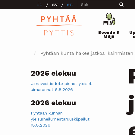
Sök
Hoppa
fi
/
sv
/
en
Sök
till
huvudinnehåll
Pääval
Boende &
Up
Miljö
Pyhtään kunta hakee jatkoa ikäihmisten 
2026 elokuu
Uimavesitiedote pienet yleiset
uimarannat 6.8.2026
2026 elokuu
Pyhtään kunnan
yleisurheilumestaruuskilpailut
18.8.2026