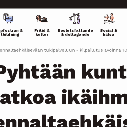
ikko
pfostran &
Fritid &
Beslutsfattande
Social &
utbildning
kultur
& deltagande
hälsa
ennaltaehkäisevään tukipalveluun - kilpailutus avoinna 1
Pyhtään kunt
jatkoa ikäihm
ennaltaehkäi