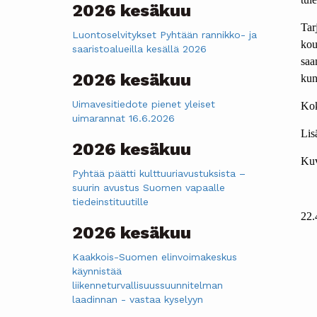
2026 kesäkuu
Tar
Luontoselvitykset Pyhtään rannikko- ja
kou
saaristoalueilla kesällä 2026
saa
2026 kesäkuu
kun
Uimavesitiedote pienet yleiset
Kok
uimarannat 16.6.2026
Lis
2026 kesäkuu
Kuv
Pyhtää päätti kulttuuriavustuksista –
suurin avustus Suomen vapaalle
tiedeinstituutille
22.
2026 kesäkuu
Kaakkois-Suomen elinvoimakeskus
käynnistää
liikenneturvallisuussuunnitelman
laadinnan - vastaa kyselyyn