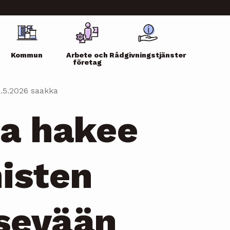
Kommun
Arbete och
Rådgivningstjänster
företag
0.5.2026 saakka
a hakee
isten
sevään