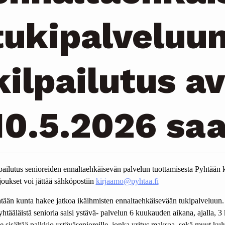
tukipalveluun
kilpailutus a
10.5.2026 sa
pailutus senioreiden ennaltaehkäisevän palvelun tuottamisesta Pyhtään k
joukset voi jättää sähköpostiin
kirjaamo@pyhtaa.fi
tään kunta hakee jatkoa ikäihmisten ennaltaehkäisevään tukipalveluun.
yhtääläistä senioria saisi ystävä- palvelun 6 kuukauden aikana, ajalla, 3
ee sisältää palkkio ystäväsenioreille, jonka yritys maksaa, sekä muut kul