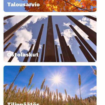
Talousarvio
Ostolaskut
Tilinpäätös