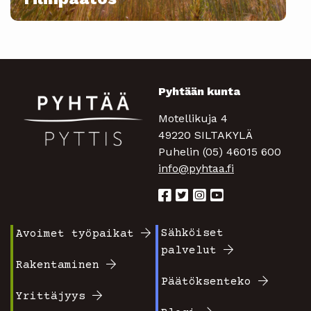
Pyhtään kunta
Motellikuja 4
49220 SILTAKYLÄ
Puhelin (05) 46015 600
info@pyhtaa.fi
Sähköiset
Avoimet työpaikat
Footer
Footer
palvelut
valikko
valikko
Rakentaminen
Päätöksenteko
1
2
Yrittäjyys