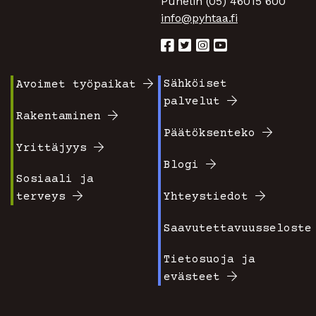
Puhelin (05) 46015 600
info@pyhtaa.fi
Sähköiset
Avoimet työpaikat
Footer
Footer
palvelut
valikko
valikko
Rakentaminen
Päätöksenteko
1
2
Yrittäjyys
Blogi
Sosiaali ja
terveys
Yhteystiedot
Saavutettavuusseloste
Tietosuoja ja
evästeet