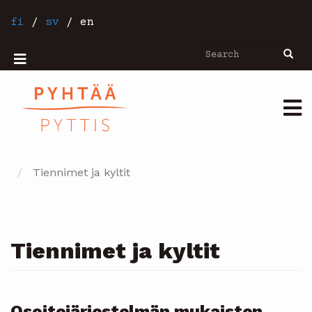
Skip
to
fi
/
sv
/
en
main
content
Search
Searc
Mobiilivalikko
Päävalikko
Tiennimet ja kyltit
Tiennimet ja kyltit
Osoitejärjestelmän mukaisten