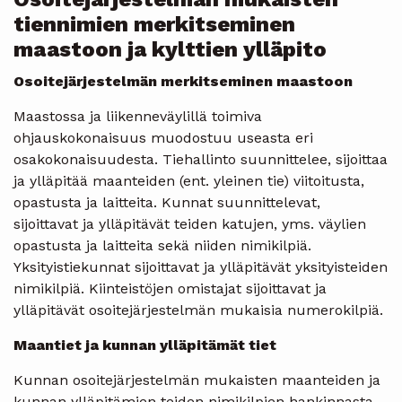
tiennimien merkitseminen
maastoon ja kylttien ylläpito
Osoitejärjestelmän merkitseminen maastoon
Maastossa ja liikenneväylillä toimiva
ohjauskokonaisuus muodostuu useasta eri
osakokonaisuudesta. Tiehallinto suunnittelee, sijoittaa
ja ylläpitää maanteiden (ent. yleinen tie) viitoitusta,
opastusta ja laitteita. Kunnat suunnittelevat,
sijoittavat ja ylläpitävät teiden katujen, yms. väylien
opastusta ja laitteita sekä niiden nimikilpiä.
Yksityistiekunnat sijoittavat ja ylläpitävät yksityisteiden
nimikilpiä. Kiinteistöjen omistajat sijoittavat ja
ylläpitävät osoitejärjestelmän mukaisia numerokilpiä.
Maantiet ja kunnan ylläpitämät tiet
Kunnan osoitejärjestelmän mukaisten maanteiden ja
kunnan ylläpitämien teiden nimikilpien hankinnasta,