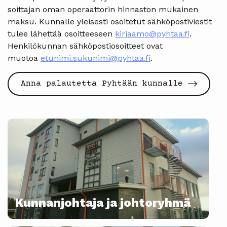
soittajan oman operaattorin hinnaston mukainen
maksu. Kunnalle yleisesti osoitetut sähköpostiviestit
tulee lähettää osoitteeseen
kirjaamo@pyhtaa.fi
.
Henkilökunnan sähköpostiosoitteet ovat
muotoa
etunimi.sukunimi@pyhtaa.fi
.
Anna palautetta Pyhtään kunnalle
Kunnanjohtaja ja johtoryhmä