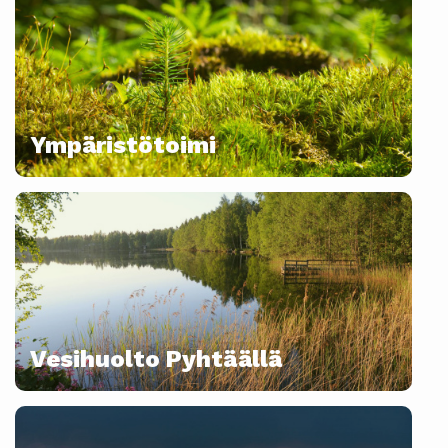
Ympäristötoimi
Vesihuolto Pyhtäällä