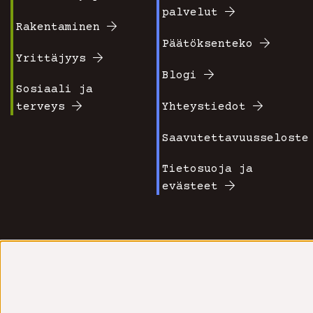
Footer
Footer
palvelut
valikko
valikko
Rakentaminen
Päätöksenteko
1
2
Yrittäjyys
Blogi
Sosiaali ja
terveys
Yhteystiedot
Saavutettavuusseloste
Tietosuoja ja
evästeet