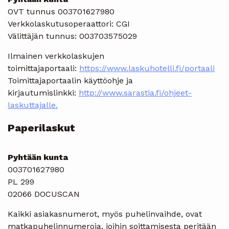
OVT tunnus 003701627980
Verkkolaskutusoperaattori: CGI
Välittäjän tunnus: 003703575029
Ilmainen verkkolaskujen
toimittajaportaali:
https://www.laskuhotelli.fi/portaali
Toimittajaportaalin käyttöohje ja
kirjautumislinkki:
http://www.sarastia.fi/ohjeet-
laskuttajalle.
Paperilaskut
Pyhtään kunta
003701627980
PL 299
02066 DOCUSCAN
Kaikki asiakasnumerot, myös puhelinvaihde, ovat
matkapuhelinnumeroja, joihin soittamisesta peritään