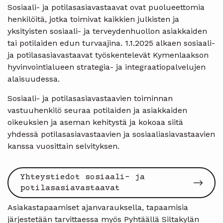
Sosiaali- ja potilasasiavastaavat ovat puolueettomia
henkilöitä, jotka toimivat kaikkien julkisten ja
yksityisten sosiaali- ja terveydenhuollon asiakkaiden
tai potilaiden edun turvaajina. 1.1.2025 alkaen sosiaali-
ja potilasasiavastaavat työskentelevät Kymenlaakson
hyvinvointialueen strategia- ja integraatiopalvelujen
alaisuudessa.
Sosiaali- ja potilasasiavastaavien toiminnan
vastuuhenkilö seuraa potilaiden ja asiakkaiden
oikeuksien ja aseman kehitystä ja kokoaa siitä
yhdessä potilasasiavastaavien ja sosiaaliasiavastaavien
kanssa vuosittain selvityksen.
Yhteystiedot sosiaali- ja
potilasasiavastaavat
Asiakastapaamiset ajanvarauksella, tapaamisia
järjestetään tarvittaessa myös Pyhtäällä Siltakylän