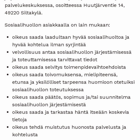
palvelukeskuksessa, osoitteessa Huutjärventie 14,
49220 Siltakylä.
Sosiaalihuollon asiakkaalla on lain mukaan:
oikeus saada laadultaan hyvää sosiaalihuoltoa ja
hyvää kohtelua ilman syrjintää
velvollisuus antaa sosiaalihuollon järjestämisessä
ja toteuttamisessa tarvittavat tiedot
oikeus saada selvitys toimenpidevaihtoehdoista
oikeus saada toivomuksensa, mielipiteensä,
etunsa ja yksilölliset tarpeensa huomioon otetuiksi
sosiaalihuollon toteutuksessa
oikeus saada päätös, sopimus ja/tai suunnitelma
sosiaalihuollon järjestämisestä
oikeus saada ja tarkastaa häntä itseään koskevia
tietoja
oikeus tehdä muistutus huonosta palvelusta ja
kohtelusta