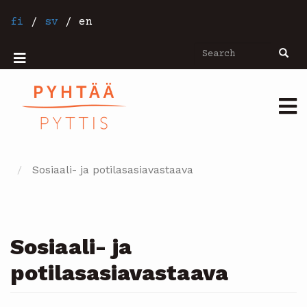
Skip
to
fi
/
sv
/
en
main
content
Search
Searc
Mobiilivalikko
Päävalikko
Sosiaali- ja potilasasiavastaava
Sosiaali- ja
potilasasiavastaava