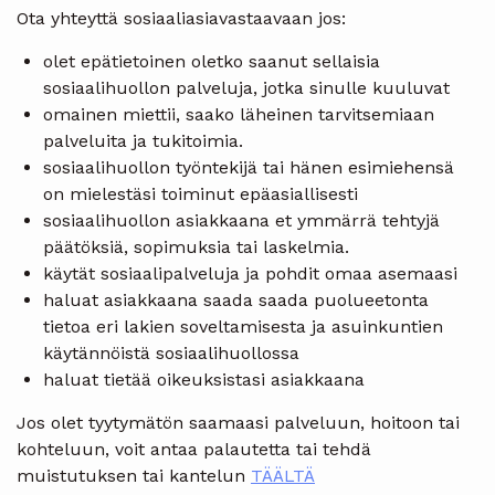
Ota yhteyttä sosiaaliasiavastaavaan jos:
olet epätietoinen oletko saanut sellaisia
sosiaalihuollon palveluja, jotka sinulle kuuluvat
omainen miettii, saako läheinen tarvitsemiaan
palveluita ja tukitoimia.
sosiaalihuollon työntekijä tai hänen esimiehensä
on mielestäsi toiminut epäasiallisesti
sosiaalihuollon asiakkaana et ymmärrä tehtyjä
päätöksiä, sopimuksia tai laskelmia.
käytät sosiaalipalveluja ja pohdit omaa asemaasi
haluat asiakkaana saada saada puolueetonta
tietoa eri lakien soveltamisesta ja asuinkuntien
käytännöistä sosiaalihuollossa
haluat tietää oikeuksistasi asiakkaana
Jos olet tyytymätön saamaasi palveluun, hoitoon tai
kohteluun, voit antaa palautetta tai tehdä
muistutuksen tai kantelun
TÄÄLTÄ