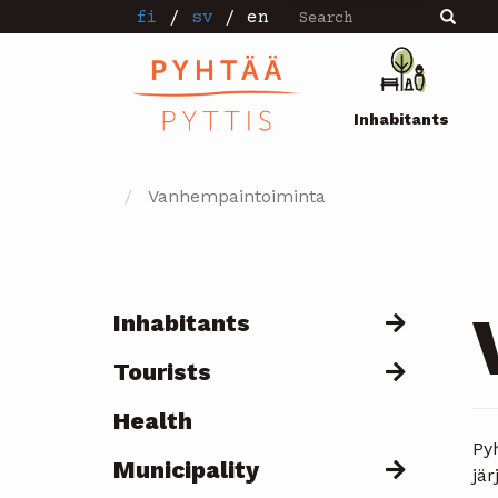
Search
Skip
fi
/
sv
/
en
Search
to
main
Pääval
content
Inhabitants
Vanhempaintoiminta
Inhabitants
Päävalikko
Tourists
Health
Pyh
Municipality
jä