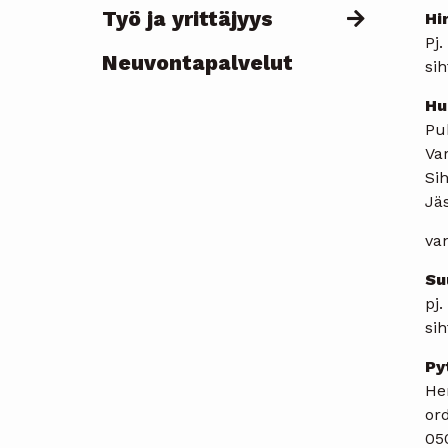
Työ ja yrittäjyys
Hi
Pj.
Neuvontapalvelut
sih
Hu
Pu
Va
Sih
Jä
va
Su
pj.
sih
Py
Hem
or
05