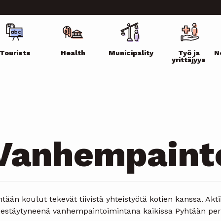
ikko
Tourists
Health
Municipality
Työ ja
N
yrittäjyys
Vanhempaint
tään koulut tekevät tiivistä yhteistyötä kotien kanssa. Ak
rjestäytyneenä vanhempaintoimintana kaikissa Pyhtään per