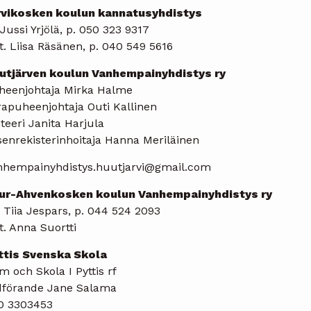
rvikosken koulun kannatusyhdistys
 Jussi Yrjölä, p. 050 323 9317
t. Liisa Räsänen, p. 040 549 5616
utjärven koulun Vanhempainyhdistys ry
heenjohtaja Mirka Halme
rapuheenjohtaja Outi Kallinen
teeri Janita Harjula
senrekisterinhoitaja Hanna Meriläinen
nhempainyhdistys.huutjarvi@gmail.com
ur-Ahvenkosken koulun Vanhempainyhdistys ry
 Tiia Jespars, p. 044 524 2093
t. Anna Suortti
ttis Svenska Skola
 och Skola I Pyttis rf
dförande Jane Salama
0 3303453