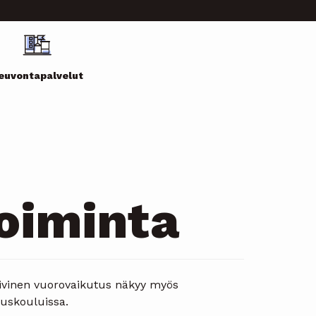
euvontapalvelut
oiminta
tiivinen vuorovaikutus näkyy myös
uskouluissa.