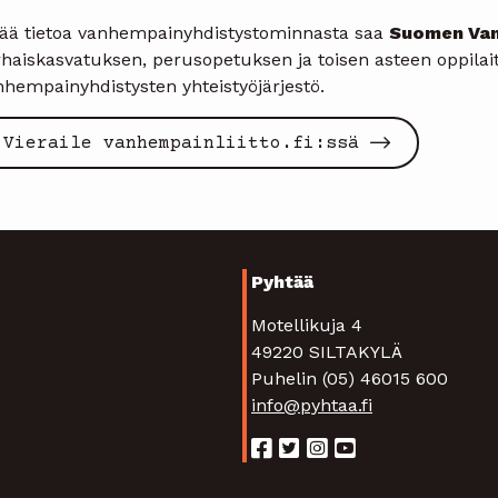
sää tietoa vanhempainyhdistystominnasta saa
Suomen Van
rhaiskasvatuksen, perusopetuksen ja toisen asteen oppilai
nhempainyhdistysten yhteistyöjärjestö.
Vieraile vanhempainliitto.fi:ssä
Pyhtää
Motellikuja 4
49220 SILTAKYLÄ
Puhelin (05) 46015 600
info@pyhtaa.fi