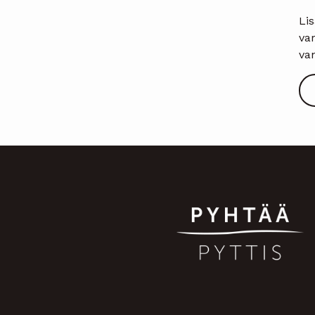
Li
va
va