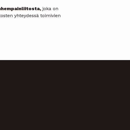
hempainliitosta,
joka on
tosten yhteydessä toimivien