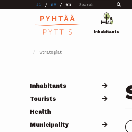
Search
Skip
fi
/
sv
/
en
Search
to
main
Pääval
content
Inhabitants
Strategiat
Inhabitants
Päävalikko
Tourists
Health
Municipality