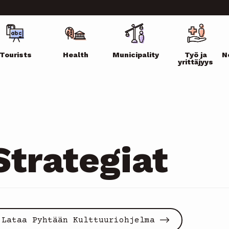
ikko
Tourists
Health
Municipality
Työ ja
N
yrittäjyys
Strategiat
Lataa Pyhtään Kulttuuriohjelma