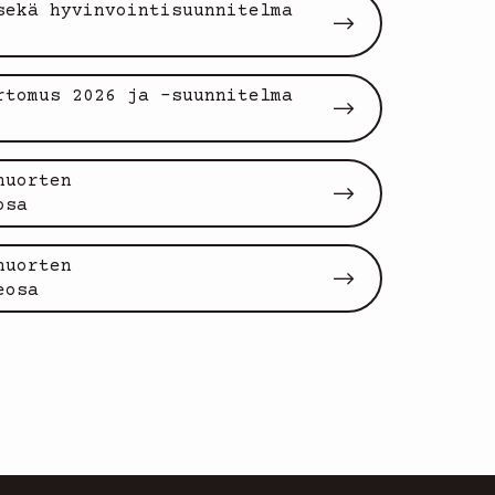
sekä hyvinvointisuunnitelma
rtomus 2026 ja -suunnitelma
nuorten
osa
nuorten
eosa