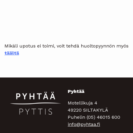
Mikäli upotus ei toimi, voit tehdä huoltopyynnön myös
täältä
Pyhtää
Motellikuja 4
49220 SILTAKYLÄ
Puhelin (05) 46015 600
info@pyhtaa.fi