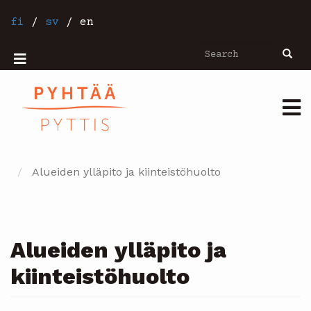
Skip
to
fi
/
sv
/
en
main
content
Search
Searc
Mobiilivalikko
Päävalikko
Alueiden ylläpito ja kiinteistöhuolto
Alueiden ylläpito ja
kiinteistöhuolto