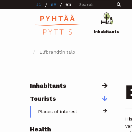
Search
Skip
fi
/
sv
/
en
Search
to
main
Pääval
content
Inhabitants
Elfbrandtin talo
Inhabitants
Päävalikko
Tourists
Places of interest
His
va
Health