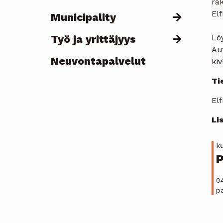
rak
El
Municipality
Työ ja yrittäjyys
Löy
Au
Neuvontapalvelut
kiv
Ti
Elf
Li
k
P
0
pa