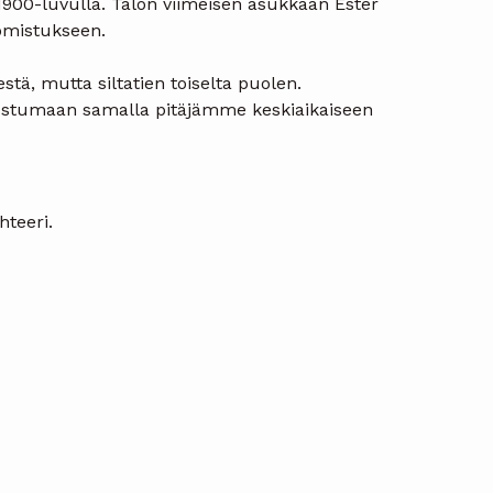
y 1900-luvulla. Talon viimeisen asukkaan Ester
 omistukseen.
tä, mutta siltatien toiselta puolen.
tustumaan samalla pitäjämme keskiaikaiseen
hteeri.