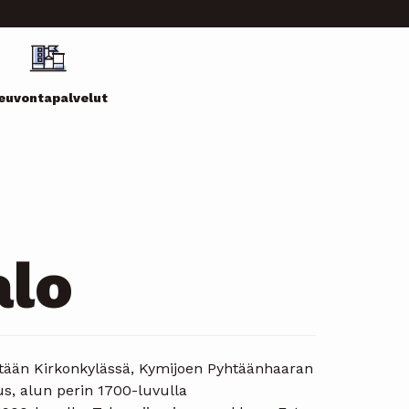
euvontapalvelut
alo
 Pyhtään Kirkonkylässä, Kymijoen Pyhtäänhaaran
s, alun perin 1700-luvulla