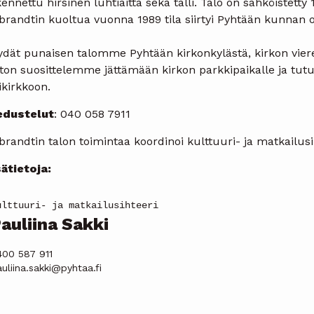
ennettu hirsinen luhtiaitta sekä talli. Talo on sähköistett
fbrandtin kuoltua vuonna 1989 tila siirtyi Pyhtään kunnan
dät punaisen talomme Pyhtään kirkonkylästä, kirkon vieres
ton suosittelemme jättämään kirkon parkkipaikalle ja tu
ikirkkoon.
edustelut
: 040 058 7911
brandtin talon toimintaa koordinoi kulttuuri- ja matkailusi
sätietoja:
ulttuuri- ja matkailusihteeri
auliina Sakki
400 587 911
uliina.sakki@pyhtaa.fi