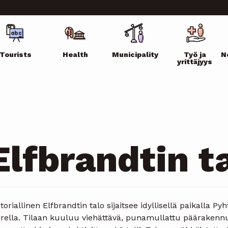
ikko
Tourists
Health
Municipality
Työ ja
N
yrittäjyys
Elfbrandtin t
toriallinen Elfbrandtin talo sijaitsee idyllisellä paikalla
rrella. Tilaan kuuluu viehättävä, punamullattu päärakennu