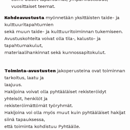
vuosittaiset teemat.
Kohdeavustusta
myönnetään yksittäisten taide- ja
kulttuuritapahtumien
sekä muun taide- ja kulttuuritoiminnan tukemiseen.
Avustuskohteita voivat olla tila-, kalusto- ja
tapahtumakulut,
materiaalihankinnat sekä kunnossapitokulut.
Toiminta-avustusten
jakoperusteina ovat toiminnan
tarkoitus, laatu ja
laajuus.
Hakijoina voivat olla pyhtääläiset rekisteröidyt
yhteisöt, henkilöt ja
rekisteröimättömät työryhmät.
Hakijoina voi olla myös muut kuin pyhtääläiset hakijat
siinä tapauksessa,
että toiminta kohdistuu Pyhtäälle.