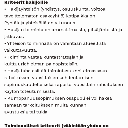
Kriteerit hakijoille
• Hakijayhteisön (yhdistys, osuuskunta, voittoa
tavoittelematon osakeyhtiö) kotipaikka on
Pyhtää ja yhteisöllä on y-tunnus.
• Hakijan toiminta on ammattimaista, pitkäjänteistä ja
jatkuvaa.
• Yhteisön toiminnalla on vähintään alueellista
vaikuttavuutta.
• Toiminta vastaa kuntastrategian ja
kulttuuriohjelman painopisteisiin.
• Hakijataho esittää toimintasuunnitelmassaan
rahoituksen vuosittaisen kohdentamisen
sopimuskaudelle sekä raportoi vuosittain rahoituksen
käytön toteutumisesta.
• Kumppanuussopimuksen osapuoli ei voi hakea
samaan tarkoitukseen muita kunnan
avustuksia tai tukia.
Toiminnalliset kriteerit (vähintään yhden on