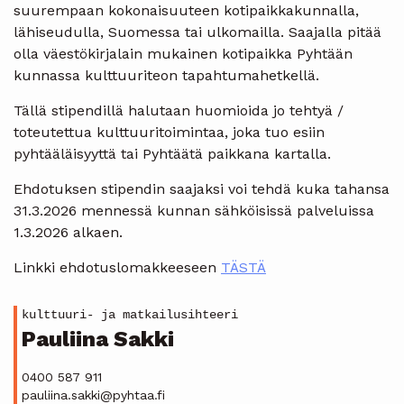
suurempaan kokonaisuuteen kotipaikkakunnalla,
lähiseudulla, Suo­mes­sa tai ulkomailla. Saajalla pitää
olla väes­tö­kir­ja­lain mukainen kotipaikka Pyhtään
kunnassa kulttuuriteon ta­pah­tu­ma­het­kel­lä.
Tällä stipendillä halutaan huomioida jo tehtyä /
toteutettua kulttuuritoimintaa, joka tuo esiin
pyhtääläisyyttä tai Pyhtäätä paikkana kartalla.
Ehdotuksen stipendin saajaksi voi tehdä kuka tahansa
31.3.2026 mennessä kunnan sähköisissä palveluissa
1.3.2026 alkaen.
Linkki ehdotuslomakkeeseen
TÄSTÄ
kulttuuri- ja matkailusihteeri
Pauliina Sakki
0400 587 911
pauliina.sakki@pyhtaa.fi