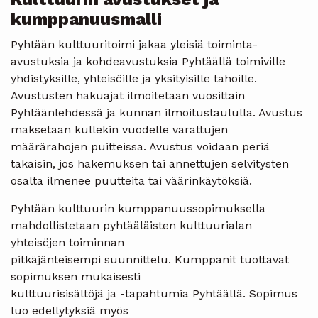
kumppanuusmalli
Pyhtään kulttuuritoimi jakaa yleisiä toiminta-
avustuksia ja kohdeavustuksia Pyhtäällä toimiville
yhdistyksille, yhteisöille ja yksityisille tahoille.
Avustusten hakuajat ilmoitetaan vuosittain
Pyhtäänlehdessä ja kunnan ilmoitustaululla. Avustus
maksetaan kullekin vuodelle varattujen
määrärahojen puitteissa. Avustus voidaan periä
takaisin, jos hakemuksen tai annettujen selvitysten
osalta ilmenee puutteita tai väärinkäytöksiä.
Pyhtään kulttuurin kumppanuussopimuksella
mahdollistetaan pyhtääläisten kulttuurialan
yhteisöjen toiminnan
pitkäjänteisempi suunnittelu. Kumppanit tuottavat
sopimuksen mukaisesti
kulttuurisisältöjä ja -tapahtumia Pyhtäällä. Sopimus
luo edellytyksiä myös