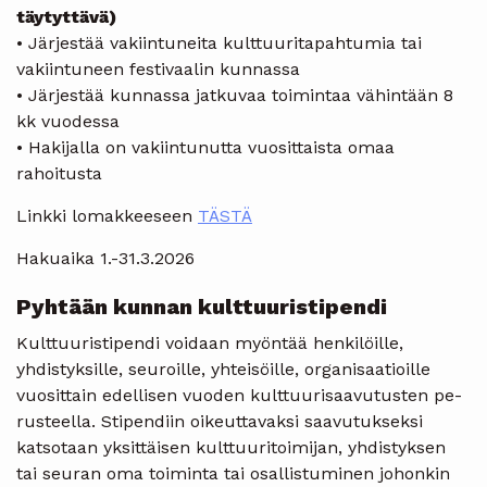
täytyttävä)
• Järjestää vakiintuneita kulttuuritapahtumia tai
vakiintuneen festivaalin kunnassa
• Järjestää kunnassa jatkuvaa toimintaa vähintään 8
kk vuodessa
• Hakijalla on vakiintunutta vuosittaista omaa
rahoitusta
Linkki lomakkeeseen
TÄSTÄ
Hakuaika 1.-31.3.2026
Pyhtään kunnan kulttuuristipendi
Kulttuuristipendi voidaan myöntää henkilöille,
yhdistyksille, seuroille, yh­tei­söil­le, organisaatioille
vuosittain edellisen vuoden kulttuurisaavutusten pe­
rus­teel­la. Stipendiin oikeuttavaksi saavutukseksi
katsotaan yksittäisen kult­tuu­ri­toi­mi­jan, yhdistyksen
tai seuran oma toiminta tai osallistuminen jo­hon­kin