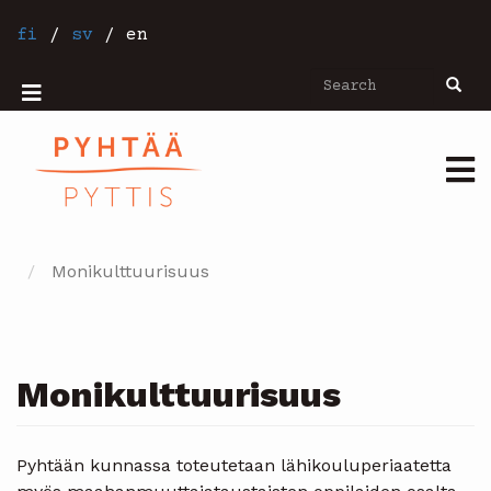
Skip
to
fi
/
sv
/
en
main
content
Search
Searc
Mobiilivalikko
Päävalikko
Monikulttuurisuus
Monikulttuurisuus
Pyhtään kunnassa toteutetaan lähikouluperiaatetta