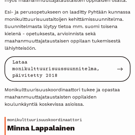
myös maahanmuuttajataustaisten oppilaiden osalta.
Esi- ja perusopetukseen on laaditty Pyhtään kunnassa
monikulttuurisuustaitoijen kehittämissuunnitelma.
Suunnitelmasta löytyy tietoa mm. suomi toisena
kielenä - opetuksesta, arvioinnista sekä
maahanmuuttajataustaisen oppilaan tukemisestä
lähiyhteisöön.
Lataa
monikulttuurisuussuunnitelma,
päivitetty 2018
Monikulttuurisuuskoordinaattori tukee ja opastaa
maahanmuuttajataustaisten oppilaiden
koulunkäyntiä koskevissa asioissa.
monikulttuurisuuskoordinaattori
Minna Lappalainen