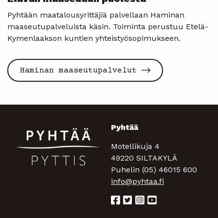
Pyhtään maatalousyrittäjiä palvellaan Haminan
maaseutupalveluista käsin. Toiminta perustuu Etelä-
Kymenlaakson kuntien yhteistyösopimukseen.
Haminan maaseutupalvelut
Pyhtää
Motellikuja 4
49220 SILTAKYLÄ
Puhelin (05) 46015 600
info@pyhtaa.fi