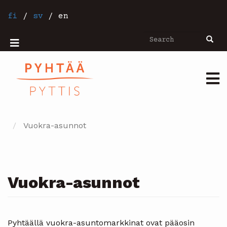
Skip
to
fi
/
sv
/
en
main
content
Search
Searc
Mobiilivalikko
Päävalikko
Vuokra-asunnot
Vuokra-asunnot
Pyhtäällä vuokra-asuntomarkkinat ovat pääosin