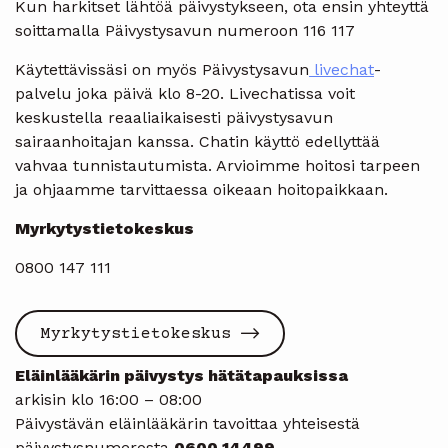
Kun harkitset lähtöä päivystykseen, ota ensin yhteyttä
soittamalla Päivystysavun numeroon 116 117
Käytettävissäsi on myös Päivystysavun
livechat
-
palvelu joka päivä klo 8-20. Livechatissa voit
keskustella reaaliaikaisesti päivystysavun
sairaanhoitajan kanssa. Chatin käyttö edellyttää
vahvaa tunnistautumista. Arvioimme hoitosi tarpeen
ja ohjaamme tarvittaessa oikeaan hoitopaikkaan.
Myrkytystietokeskus
0800 147 111
Myrkytystietokeskus
Eläinlääkärin päivystys hätätapauksissa
arkisin klo 16:00 – 08:00
Päivystävän eläinlääkärin tavoittaa yhteisestä
päivystysnumerosta
0600 14499
.