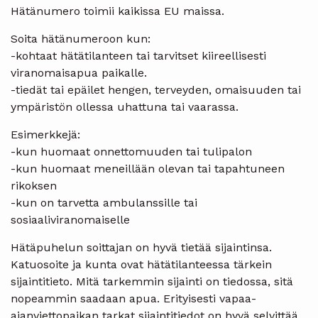
Hätänumero toimii kaikissa EU maissa.
Soita hätänumeroon kun:
-kohtaat hätätilanteen tai tarvitset kiireellisesti
viranomaisapua paikalle.
-tiedät tai epäilet hengen, terveyden, omaisuuden tai
ympäristön ollessa uhattuna tai vaarassa.
Esimerkkejä:
-kun huomaat onnettomuuden tai tulipalon
-kun huomaat meneillään olevan tai tapahtuneen
rikoksen
-kun on tarvetta ambulanssille tai
sosiaaliviranomaiselle
Hätäpuhelun soittajan on hyvä tietää sijaintinsa.
Katuosoite ja kunta ovat hätätilanteessa tärkein
sijaintitieto. Mitä tarkemmin sijainti on tiedossa, sitä
nopeammin saadaan apua. Erityisesti vapaa-
ajanviettopaikan tarkat sijaintitiedot on hyvä selvittää