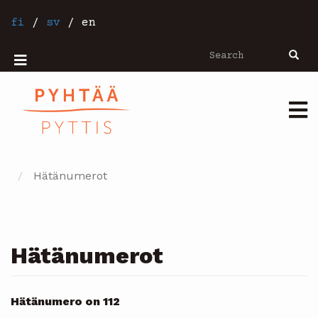
Skip
to
fi
/
sv
/
en
main
content
Search
Searc
Mobiilivalikko
Päävalikko
Hätänumerot
Hätänumerot
Hätänumero on 112