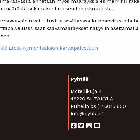
emakaavassa annetaan myös määräyksiä esimerkiksi rakennu
kumäärästä sekä rakentamisen tehokkuudesta.
emakaavoihin voi tutustua sovittaessa kunnanvirastolla ta
ttapalvelussa saat kaavamääräykset näkyviin asettamalla k
ueen.
nkki Etelä-Kymenlaakson karttapalveluun
Pyhtää
Motellikuja 4
49220 SILTAKYLÄ
Puhelin (05) 46015 600
info@pyhtaa.fi