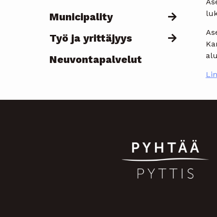
As
lu
Municipality
As
Työ ja yrittäjyys
Kar
al
Neuvontapalvelut
Li