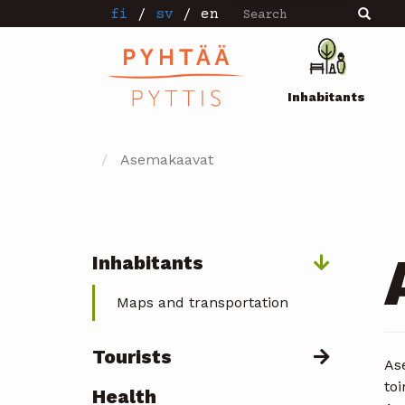
Search
Skip
fi
/
sv
/
en
Search
to
main
Pääval
content
Inhabitants
Asemakaavat
Inhabitants
Päävalikko
Maps and transportation
Tourists
Ase
toi
Health