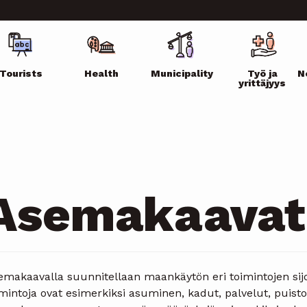
ikko
Tourists
Health
Municipality
Työ ja
N
yrittäjyys
Asemakaavat
makaavalla suunnitellaan maankäytön eri toimintojen sijoit
mintoja ovat esimerkiksi asuminen, kadut, palvelut, puistot