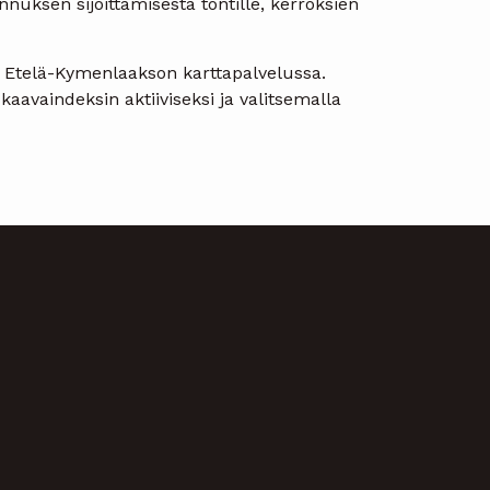
ksen sijoittamisesta tontille, kerroksien
i Etelä-Kymenlaakson karttapalvelussa.
aavaindeksin aktiiviseksi ja valitsemalla