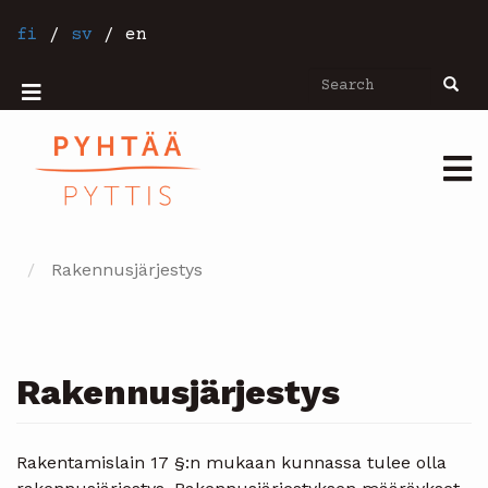
Skip
to
fi
/
sv
/
en
main
content
Search
Searc
Mobiilivalikko
Päävalikko
Rakennusjärjestys
Rakennusjärjestys
Rakentamislain 17 §:n mukaan kunnassa tulee olla