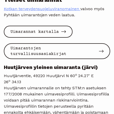
Kotkan terveydensuojeluviranomainen
valvoo myös
Pyhtään uimarantojen veden laatua.
Uimarannat kartalla
Uimarantojen
turvallisuusasiakirjat
Huutjärven yleinen uimaranta (järvi)
o
Huutjärventie, 49220 Huutjärvi N 60
24.27' E
o
26
34.13
Huutjärven uimarannalle on tehty STM:n asetuksen
177/2008 mukainen uimavesiprofiili. Uimavesiprofiilia
voidaan pitää uimarannan riskinarviointina.
Uimavesiprofiilin tietojen perusteella pyritään
ennakolta ehkäisemään, vähentämään ja poistamaan