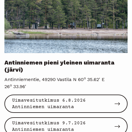
Antinniemen pieni yleinen uimaranta
(järvi)
o
Antinniementie, 49290 Vastila N 60
35.62' E
o
26
33.96'
Uimavesitutkimus 6.8.2026
Antinniemen uimaranta
Uimavesitutkimus 9.7.2026
Antinniemen uimaranta