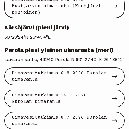
Huutjärven uimaranta (Huutjärvi
pohjoinen)
Kärsäjärvi (pieni järvi)
60°29'24"N 26°45'4"E
Purola pieni yleinen uimaranta (meri)
o
o
Laivarannantie, 49240 Purola N
60
27.40' E 26
38.12'
Uimavesitutkimus 6.8.2026 Purolan
uimaranta
Uimavesitutkimus 16.7.2026
Purolan uimaranta
Uimavesitutkimus 8.7.2026 Purolan
uimaranta