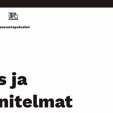
euvontapalvelut
s ja
nitelmat