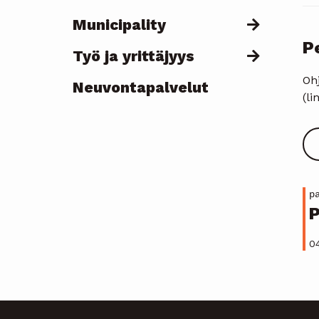
Municipality
P
Työ ja yrittäjyys
Oh
Neuvontapalvelut
(li
p
P
0