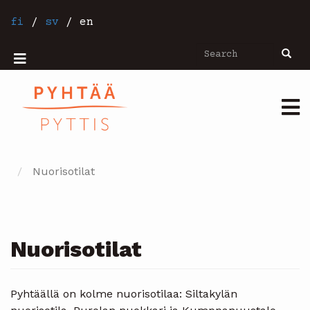
Skip
to
fi
/
sv
/
en
main
content
Search
Searc
Mobiilivalikko
Päävalikko
Nuorisotilat
Nuorisotilat
Pyhtäällä on kolme nuorisotilaa: Siltakylän