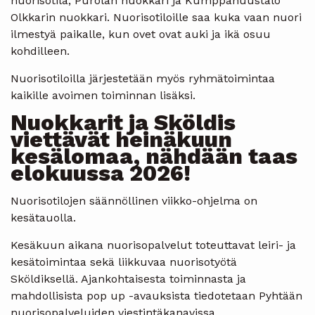
nuorisotila, Purolan nuokkari ja Kumppanuustalo
Olkkarin nuokkari. Nuorisotiloille saa kuka vaan nuori
ilmestyä paikalle, kun ovet ovat auki ja ikä osuu
kohdilleen.
Nuorisotiloilla järjestetään myös ryhmätoimintaa
kaikille avoimen toiminnan lisäksi.
Nuokkarit ja Sköldis
viettävät heinäkuun
kesälomaa, nähdään taas
elokuussa 2026!
Nuorisotilojen säännöllinen viikko-ohjelma on
kesätauolla.
Kesäkuun aikana nuorisopalvelut toteuttavat leiri- ja
kesätoimintaa sekä liikkuvaa nuorisotyötä
Sköldiksellä. Ajankohtaisesta toiminnasta ja
mahdollisista pop up -avauksista tiedotetaan Pyhtään
nuorisopalveluiden viestintäkanavissa.