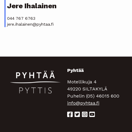
Jere Ihalainen
044 767 6763
jere.ihalainen@pyhtaa.fi
Pyhtää
Motellikuja 4
49220 SILTAKYLÄ
Puhelin (05) 46015 600
info@pyhtaa.fi