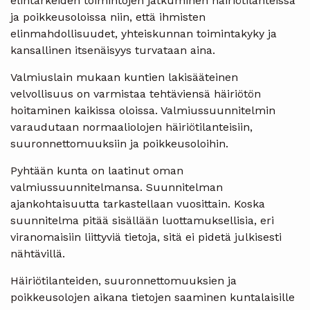
elintärkeiden toimintojen jatkuminen häiriötilanteissa
ja poikkeusoloissa niin, että ihmisten
elinmahdollisuudet, yhteiskunnan toimintakyky ja
kansallinen itsenäisyys turvataan aina.
Valmiuslain mukaan kuntien lakisääteinen
velvollisuus on varmistaa tehtäviensä häiriötön
hoitaminen kaikissa oloissa. Valmiussuunnitelmin
varaudutaan normaaliolojen häiriötilanteisiin,
suuronnettomuuksiin ja poikkeusoloihin.
Pyhtään kunta on laatinut oman
valmiussuunnitelmansa. Suunnitelman
ajankohtaisuutta tarkastellaan vuosittain. Koska
suunnitelma pitää sisällään luottamuksellisia, eri
viranomaisiin liittyviä tietoja, sitä ei pidetä julkisesti
nähtävillä.
Häiriötilanteiden, suuronnettomuuksien ja
poikkeusolojen aikana tietojen saaminen kuntalaisille