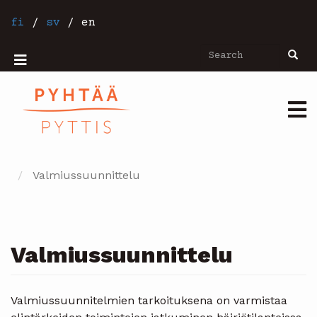
Skip
to
fi
/
sv
/
en
main
content
Search
Searc
Mobiilivalikko
Päävalikko
Valmiussuunnittelu
Valmiussuunnittelu
Valmiussuunnitelmien tarkoituksena on varmistaa