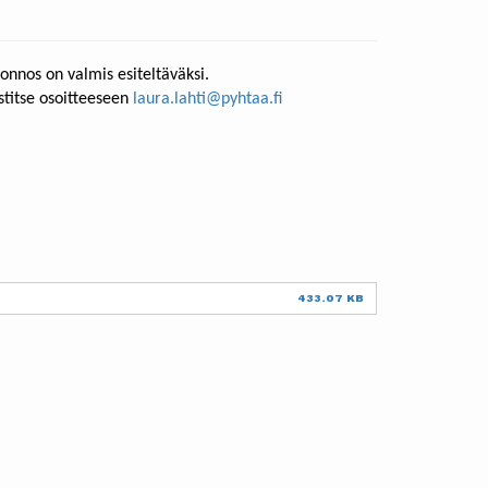
onnos on valmis esiteltäväksi.
titse osoitteeseen
laura.lahti@pyhtaa.fi
433.07 KB