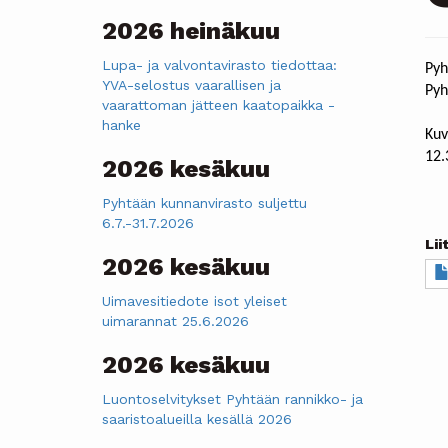
2026 heinäkuu
Lupa- ja valvontavirasto tiedottaa:
Pyh
YVA-selostus vaarallisen ja
Pyh
vaarattoman jätteen kaatopaikka -
hanke
Kuv
12.
2026 kesäkuu
Pyhtään kunnanvirasto suljettu
6.7.-31.7.2026
Lii
2026 kesäkuu
Do
Uimavesitiedote isot yleiset
uimarannat 25.6.2026
2026 kesäkuu
Luontoselvitykset Pyhtään rannikko- ja
saaristoalueilla kesällä 2026