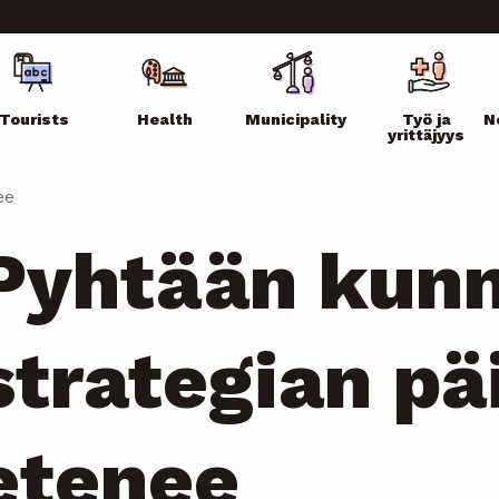
ikko
Tourists
Health
Municipality
Työ ja
N
yrittäjyys
ee
Pyhtään kun
strategian pä
etenee