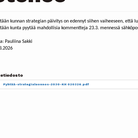
tään kunnan strategian päivitys on edennyt siihen vaiheeseen, että lu
tään kunta pyytää mahdollisia kommentteja 23.3. mennessä sähköpos
a: Pauliina Sakki
3.2026
tetiedosto
cument
Pyhtää-strategialuonnos-2030-KH 020326.pdf