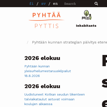
Search
Skip
fi
/
sv
/
en
Search
to
main
Pääval
content
Inhabitants
Pyhtään kunnan strategian päivitys eten
2026 elokuu
Pyhtään kunnan
yleisurheilumestaruuskilpailut
18.8.2026
2026 elokuu
Uudistuneet Kotkan seudun liikenteen
talviaikataulut astuvat voimaan
koulujen alkaessa