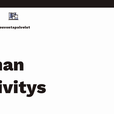
euvontapalvelut
nan
ivitys