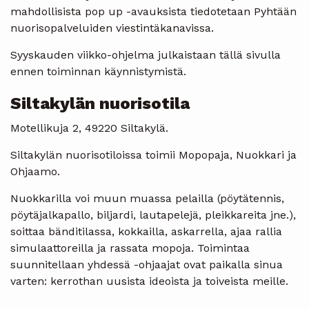
mahdollisista pop up -avauksista tiedotetaan Pyhtään
nuorisopalveluiden viestintäkanavissa.
Syyskauden viikko-ohjelma julkaistaan tällä sivulla
ennen toiminnan käynnistymistä.
Siltakylän nuorisotila
Motellikuja 2, 49220 Siltakylä.
Siltakylän nuorisotiloissa toimii Mopopaja, Nuokkari ja
Ohjaamo.
Nuokkarilla voi muun muassa pelailla (pöytätennis,
pöytäjalkapallo, biljardi, lautapelejä, pleikkareita jne.),
soittaa bänditilassa, kokkailla, askarrella, ajaa rallia
simulaattoreilla ja rassata mopoja. Toimintaa
suunnitellaan yhdessä -ohjaajat ovat paikalla sinua
varten: kerrothan uusista ideoista ja toiveista meille.