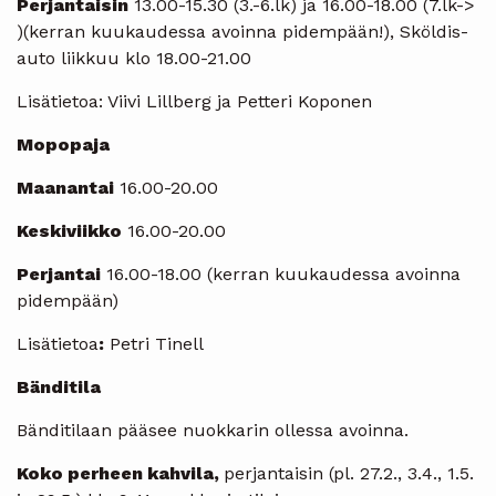
Perjantaisin
13.00-15.30 (3.-6.lk) ja 16.00-18.00 (7.lk->
)(kerran kuukaudessa avoinna pidempään!), Sköldis-
auto liikkuu klo 18.00-21.00
Lisätietoa: Viivi Lillberg ja Petteri Koponen
Mopopaja
Maanantai
16.00-20.00
Keskiviikko
16.00-20.00
Perjantai
16.00-18.00 (kerran kuukaudessa avoinna
pidempään)
Lisätietoa
:
Petri Tinell
Bänditila
Bänditilaan pääsee nuokkarin ollessa avoinna.
Koko perheen kahvila,
perjantaisin (pl. 27.2., 3.4., 1.5.