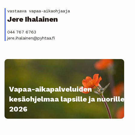
vastaava vapaa-aikaohjaaja
Jere Ihalainen
044 767 6763
jere.ihalainen@pyhtaa.fi
Vapaa-aikapalveluiden
kesäohjelmaa lapsille ja nuorille
2026