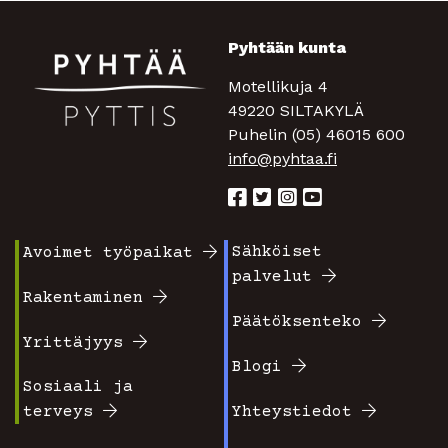
Pyhtään kunta
Motellikuja 4
49220 SILTAKYLÄ
Puhelin (05) 46015 600
info@pyhtaa.fi
Sähköiset
Avoimet työpaikat
Footer
Footer
palvelut
valikko
valikko
Rakentaminen
Päätöksenteko
1
2
Yrittäjyys
Blogi
Sosiaali ja
terveys
Yhteystiedot