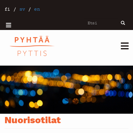
Hyppää
pääsisältöön
fi
/
sv
/
en
Etsi
Etsi
Mobiilivalikko
Päävalikko
Nuorisotilat