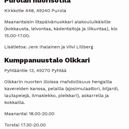
Purolan nuorisotila
Kirkkotie 448, 49240 Purola
Maanantaisin iltapäivänuokkari alakouluikäisille
(kokkausta, leivontaa, kädentaitoja ja liikuntaa), klo
15.00-17.00.
Lisätietoa: Jere Ihalainen ja Viivi Lillberg
Kumppanuustalo Olkkari
Pyhtääntie 13, 49270 Pyhtää
Olkkarin nuorten illoissa mahdollisuus hengailla
kavereiden kanssa, pelailla (ajosimulaattori, biljardi,
lautapelejä, ilmakiekko, pleikkari), askarrella ja
kokkailla.
Maanantai 18.00-20.00
Torstai 17.30-20.00