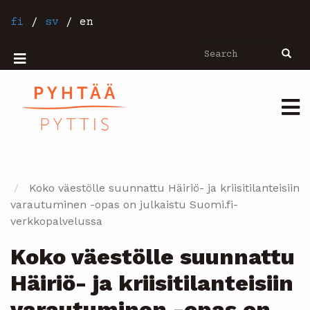
Skip
to
fi
/
sv
/
en
main
content
Search
Searc
Mobiilivalikko
Päävalikko
Koko väestölle suunnattu Häiriö- ja kriisitilanteisiin
varautuminen -opas on julkaistu Suomi.fi-
verkkopalvelussa
Koko väestölle suunnattu
Häiriö- ja kriisitilanteisiin
varautuminen -opas on