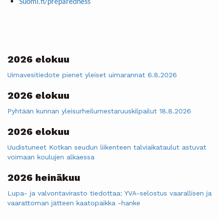
Suomi.fi/preparedness
2026 elokuu
Uimavesitiedote pienet yleiset uimarannat 6.8.2026
2026 elokuu
Pyhtään kunnan yleisurheilumestaruuskilpailut 18.8.2026
2026 elokuu
Uudistuneet Kotkan seudun liikenteen talviaikataulut astuvat
voimaan koulujen alkaessa
2026 heinäkuu
Lupa- ja valvontavirasto tiedottaa: YVA-selostus vaarallisen ja
vaarattoman jätteen kaatopaikka -hanke