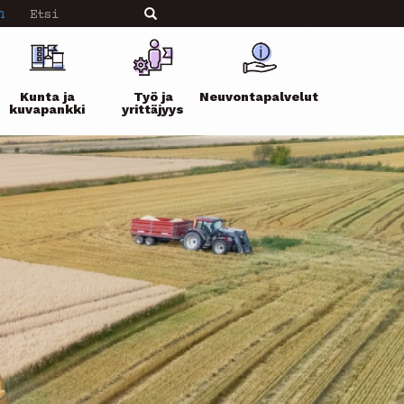
Etsi
n
Etsi
Kunta ja
Työ ja
Neuvontapalvelut
kuvapankki
yrittäjyys