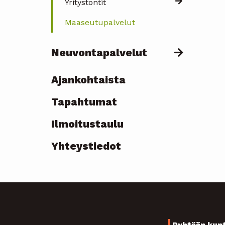
Yritystontit
Maaseutupalvelut
Neuvontapalvelut
Ajankohtaista
Topmenu
Tapahtumat
-
Ilmoitustaulu
current
Yhteystiedot
Pyhtään kun