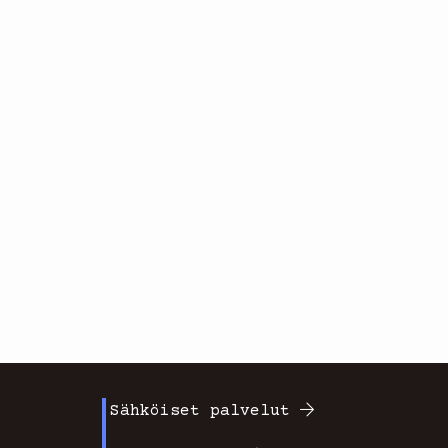
Sähköiset palvelut
Footer