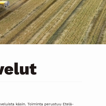
elut
eluista käsin. Toiminta perustuu Etelä-