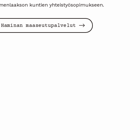
menlaakson kuntien yhteistyösopimukseen.
Haminan maaseutupalvelut