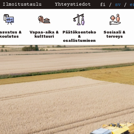
Ilmoitustaulu
Yhteystiedot
fi
/
sv
/
e
ikko
asvatus &
Vapaa-aika &
Päätöksenteko
Sosiaali &
koulutus
kulttuuri
&
terveys
osallistuminen