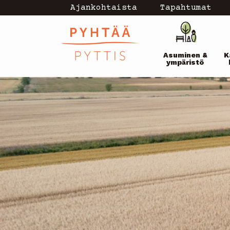
Hyppää
Ajankohtaista
Tapahtumat
Topmenu
pääsisältöön
Pääval
-
Asuminen &
K
current
ympäristö