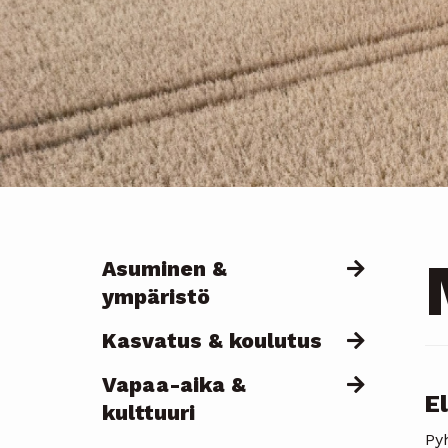
Asuminen &
Päävalikko
ympäristö
Kasvatus & koulutus
Vapaa-aika &
E
kulttuuri
Py