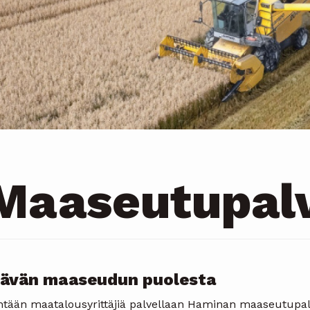
Maaseutupalv
lävän maaseudun puolesta
htään maatalousyrittäjiä palvellaan Haminan maaseutupalv