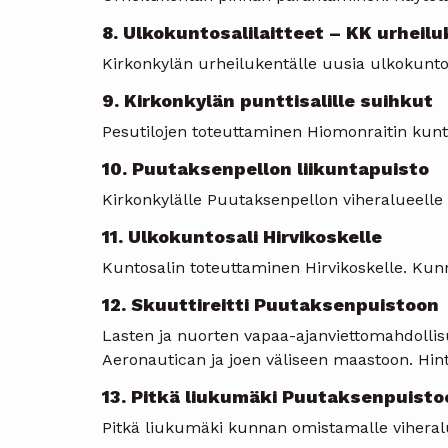
8. Ulkokuntosalilaitteet – KK urheil
Kirkonkylän urheilukentälle uusia ulkokuntosa
9. Kirkonkylän punttisalille suihkut
Pesutilojen toteuttaminen Hiomonraitin kunto
10. Puutaksenpellon liikuntapuisto
Kirkonkylälle Puutaksenpellon viheralueelle p
11. Ulkokuntosali Hirvikoskelle
Kuntosalin toteuttaminen Hirvikoskelle. Kunna
12. Skuuttireitti Puutaksenpuistoon
Lasten ja nuorten vapaa-ajanviettomahdollis
Aeronautican ja joen väliseen maastoon. Hin
13. Pitkä liukumäki Puutaksenpuisto
Pitkä liukumäki kunnan omistamalle viheralu