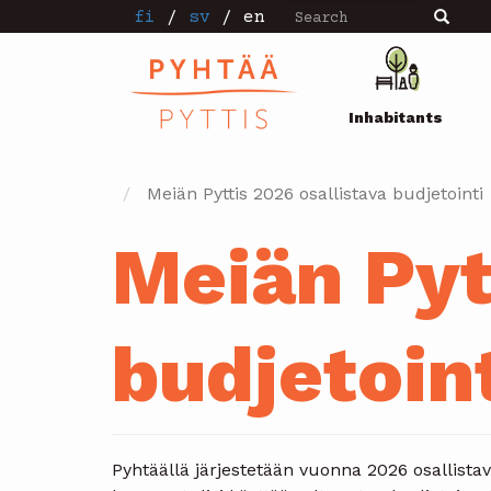
Search
Skip
fi
/
sv
/
en
Search
to
main
Pääval
content
Inhabitants
Meiän Pyttis 2026 osallistava budjetointi
Meiän Pyt
budjetoin
Pyhtäällä järjestetään vuonna 2026 osallist