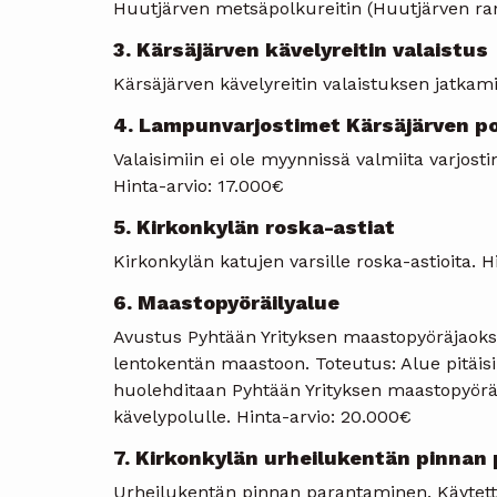
Huutjärven metsäpolkureitin (Huutjärven rant
3. Kärsäjärven kävelyreitin valaistus
Kärsäjärven kävelyreitin valaistuksen jatkami
4. Lampunvarjostimet Kärsäjärven po
Valaisimiin ei ole myynnissä valmiita varjost
Hinta-arvio: 17.000€
5. Kirkonkylän roska-astiat
Kirkonkylän katujen varsille roska-astioita. H
6. Maastopyöräilyalue
Avustus Pyhtään Yrityksen maastopyöräjaoks
lentokentän maastoon. Toteutus: Alue pitäisi
huolehditaan Pyhtään Yrityksen maastopyöräi
kävelypolulle. Hinta-arvio: 20.000€
7. Kirkonkylän urheilukentän pinnan
Urheilukentän pinnan parantaminen. Käytettäv