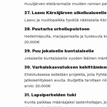
Huutjärven etelärannalle muiden rannan palv
27. Laavu Kärsäjärven ulkoilualueelle
Laavu ja nuotiopaikka hyvällä näköalalla Kär
28. Puutarha urheilupuistoon
Hedelmäpuita, marjapensaita ja tuoksuvia kuk
20.000€
29. Puu jokaiselle kuntalaiselle
Jokaiselle kuntalaiselle vuoden ikäinen mänty
30. Varhaiskasvatuksen kehittämine
Ehdotuksessa esitetään projektia, jolla Pyht
jatkokehityksen avulla. Budjettia tarvitaan n
arvio: 20.000€
31. Lapsiperheiden tuki
Kunta palkkaa määräajaksi lastenhoitajan, jok