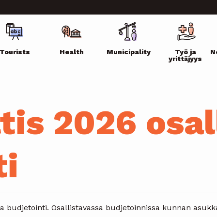
ikko
Tourists
Health
Municipality
Työ ja
N
yrittäjyys
tis 2026 osal
ti
ava budjetointi. Osallistavassa budjetoinnissa kunnan asu