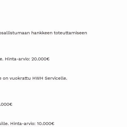
 osallistumaan hankkeen toteuttamiseen
e. Hinta-arvio: 20.000€
 on vuokrattu HWH Servicelle.
5.000€
sille. Hinta-arvio: 10.000€