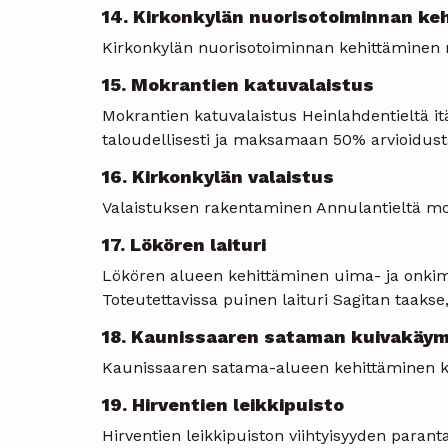
14. Kirkonkylän nuorisotoiminnan ke
Kirkonkylän nuorisotoiminnan kehittäminen ni
15. Mokrantien katuvalaistus
Mokrantien katuvalaistus Heinlahdentieltä 
taloudellisesti ja maksamaan 50% arvioidust
16. Kirkonkylän valaistus
Valaistuksen rakentaminen Annulantieltä moot
17. Lökören laituri
Lökören alueen kehittäminen uima- ja onkim
Toteutettavissa puinen laituri Sagitan taakse
18. Kaunissaaren sataman kuivakäym
Kaunissaaren satama-alueen kehittäminen ko
19. Hirventien leikkipuisto
Hirventien leikkipuiston viihtyisyyden parantam