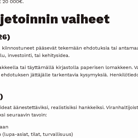
t 20 000€.
jetoinnin vaiheet
26)
ta kiinnostuneet pääsevät tekemään ehdotuksia tai antamaa
u, investointi, tai kehitysidea.
akkeella tai täyttämällä kirjastolla paperisen lomakkeen. V
ää ehdotuksen jättäjälle tarkentavia kysymyksiä. Henkilötie
)
at äänestettäviksi, realistisiksi hankkeiksi. Viranhaltijois
ksi seuraavin tavoin:
taan
upa-asiat, tilat, turvallisuus)