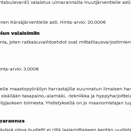
abulevardi) valaistus uimarannalta Huutjärventielle asti.
nen Kärsäjärventielle asti. Hinta-arvio: 20.000€
lun valaisimiin
imia, joten ratkaisuvaihtoehdot ovat mittatilausvarjostimie
inta-arvio: 3.000€
elle maastopyöräilyn harrastajille suunnatun ilmaisen ha
 sisällään tasapaino,-alamäki, -tekniikka ja hyppyharjoitt
lyjaoksen toimesta. Yhdistyksellä on jo maanomistajan l
 parannus
issä oleva budjetti ei riitä laajamittaiseen kentän uudis