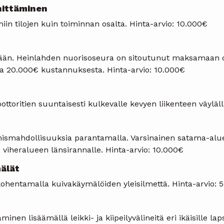
hittäminen
in tilojen kuin toiminnan osalta. Hinta-arvio: 10.000€
itään. Heinlahden nuorisoseura on sitoutunut maksamaan
a 20.000€ kustannuksesta. Hinta-arvio: 10.000€
toritien suuntaisesti kulkevalle kevyen liikenteen väyläll
ismahdollisuuksia parantamalla. Varsinainen satama-alue
, viheralueen länsirannalle. Hinta-arvio: 10.000€
älät
hentamalla kuivakäymälöiden yleisilmettä. Hinta-arvio: 
inen lisäämällä leikki- ja kiipeilyvälineitä eri ikäisille lap