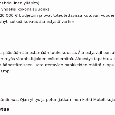
ahdollinen ylläpito)
 yhdeksi kokonaisuudeksi
 20 000 € budjettiin ja ovat toteutettavissa kuluvan vuode
lyhyt, selkeä kuvaus äänestystä varten
ta päästään äänestämään toukokuussa. Äänestysvaiheen alus
n myös viranhaltijoiden esittelemänä. Äänestys tapahtuu 
a äänestämiseen. Toteutettavien hankkeiden määrä riippu
eampi.
nlinnaa. Ojan ylitys ja polun jatkaminen kohti Motellikuja
stus