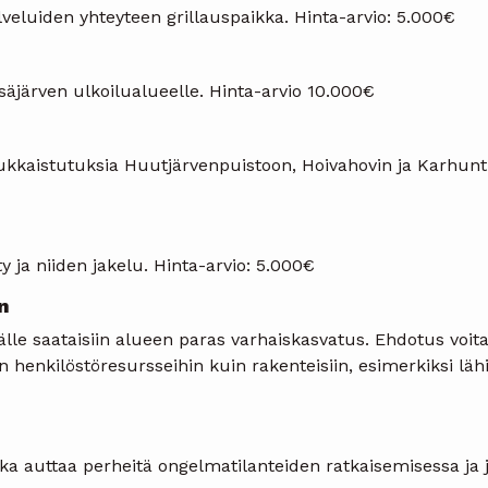
eluiden yhteyteen grillauspaikka. Hinta-arvio: 5.000€
säjärven ulkoilualueelle. Hinta-arvio 10.000€
kaistutuksia Huutjärvenpuistoon, Hoivahovin ja Karhuntien
 ja niiden jakelu. Hinta-arvio: 5.000€
n
äälle saataisiin alueen paras varhaiskasvatus. Ehdotus voit
iin henkilöstöresursseihin kuin rakenteisiin, esimerkiksi lä
a auttaa perheitä ongelmatilanteiden ratkaisemisessa ja jo