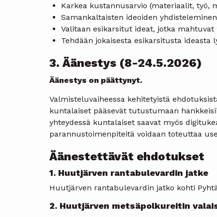
Karkea kustannusarvio (materiaalit, työ, m
Samankaltaisten ideoiden yhdisteleminen
Valitaan esikarsitut ideat, jotka mahtuvat
Tehdään jokaisesta esikarsitusta ideasta 
3. Äänestys (8-24.5.2026)
Äänestys on päättynyt.
Valmisteluvaiheessa kehitetyistä ehdotuksis
kuntalaiset pääsevät tutustumaan hankkeisii
yhteydessä kuntalaiset saavat myös digituke
parannustoimenpiteitä voidaan toteuttaa us
Äänestettävät ehdotukset
1. Huutjärven rantabulevardin jatke
Huutjärven rantabulevardin jatko kohti Pyhtää
2. Huutjärven metsäpolkureitin valai