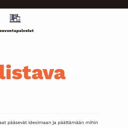
euvontapalvelut
listava
kkaat pääsevät ideoimaan ja päättämään mihin