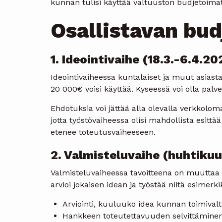
kunnan tulisi käyttää valtuuston budjetoima
Osallistavan bud
1. Ideointivaihe (18.3.-6.4.20
Ideointivaiheessa kuntalaiset ja muut asias
20 000€ voisi käyttää. Kyseessä voi olla palvel
Ehdotuksia voi jättää alla olevalla verkkolom
jotta työstövaiheessa olisi mahdollista esitt
etenee toteutusvaiheeseen.
2. Valmisteluvaihe (huhtikuu
Valmisteluvaiheessa tavoitteena on muuttaa ide
arvioi jokaisen idean ja työstää niitä esimerki
Arviointi, kuuluuko idea kunnan toimival
Hankkeen toteutettavuuden selvittäminen (l