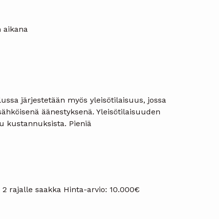
n aikana
sa järjestetään myös yleisötilaisuus, jossa
sähköisenä äänestyksenä. Yleisötilaisuuden
u kustannuksista. Pieniä
 2 rajalle saakka Hinta-arvio: 10.000€