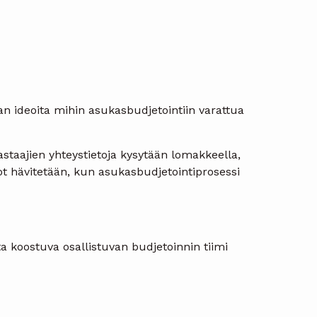
n ideoita mihin asukasbudjetointiin varattua
astaajien yhteystietoja kysytään lomakkeella,
dot hävitetään, kun asukasbudjetointiprosessi
ta koostuva osallistuvan budjetoinnin tiimi