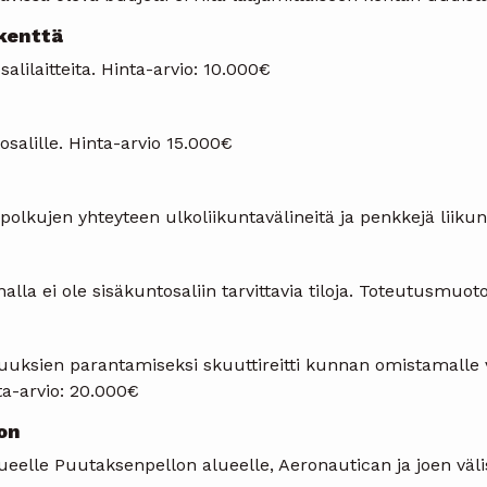
ukenttä
lilaitteita. Hinta-arvio: 10.000€
salille. Hinta-arvio 15.000€
olkujen yhteyteen ulkoliikuntavälineitä ja penkkejä liikunt
lla ei ole sisäkuntosaliin tarvittavia tiloja. Toteutusmuot
uuksien parantamiseksi skuuttireitti kunnan omistamalle 
ta-arvio: 20.000€
on
eelle Puutaksenpellon alueelle, Aeronautican ja joen väl