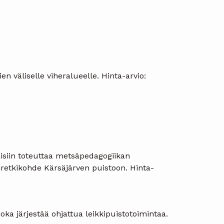
 väliselle viheralueelle. Hinta-arvio:
aisiin toteuttaa metsäpedagogiikan
hiretkikohde Kärsäjärven puistoon. Hinta-
ka järjestää ohjattua leikkipuistotoimintaa.