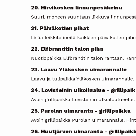
20. Hirvikosken linnunpesäkeinu
Suuri, moneen suuntaan liikkuva linnunpesäk
21. Päiväkotien pihat
Lisää leikkitelineitä kaikkien päiväkotien pih
22. Elfbrandtin talon piha
Nuotiopaikka Elfbrandtin talon rantaan. Ranna
23. Laavu Yläkosken uimarannalle
Laavu ja tulipaikka Yläkosken uimarannalle. 
24. Lovisteinin ulkoilualue - grillipai
Avoin grillipaikka Lovisteinin ulkoilualueelle
25. Purolan uimaranta - grillipaikka
Avoin grillipaikka Purolan uimarannalle. Hin
26. Huutjärven uimaranta - grillipaik