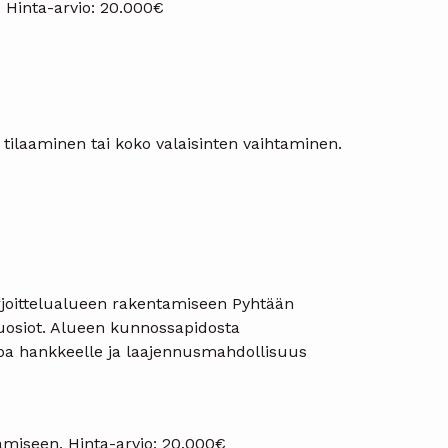
 Hinta-arvio: 20.000€
n tilaaminen tai koko valaisinten vaihtaminen.
rjoittelualueen rakentamiseen Pyhtään
eluosiot. Alueen kunnossapidosta
upa hankkeelle ja laajennusmahdollisuus
tamiseen. Hinta-arvio: 20.000€