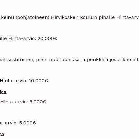
einu (pohjatöineen) Hirvikosken koulun pihalle Hinta-arv
oille Hinta-arvio: 20.000€
t siistiminen, pieni nuotiopaikka ja penkkejä josta katsell
Hinta-arvio: 10.000€
kka
. Hinta-arvio: 5.000€
ta-arvio: 5.000€
ka