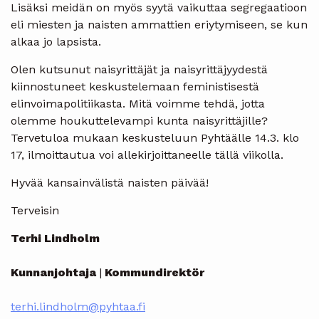
Lisäksi meidän on myös syytä vaikuttaa segregaatioon
eli miesten ja naisten ammattien eriytymiseen, se kun
alkaa jo lapsista.
Olen kutsunut naisyrittäjät ja naisyrittäjyydestä
kiinnostuneet keskustelemaan feministisestä
elinvoimapolitiikasta. Mitä voimme tehdä, jotta
olemme houkuttelevampi kunta naisyrittäjille?
Tervetuloa mukaan keskusteluun Pyhtäälle 14.3. klo
17, ilmoittautua voi allekirjoittaneelle tällä viikolla.
Hyvää kansainvälistä naisten päivää!
Terveisin
Terhi Lindholm
Kunnanjohtaja
|
Kommundirektör
terhi.lindholm@pyhtaa.fi