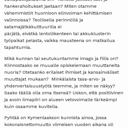
hankerahoitukset jaetaan? Miten otamme
vähemmistöt huomioon elinvoiman kehittämisen
valinnoissa? Teollisella perinnöllä ja
satamajätkäkulttuurilla ei
pärjätä, eivätkä lentoliikenteen tai akkuklusterin
työpaikat pelasta, vaikka mausteena on matkailua
tapahtumia.
Mikä kunnan tai seutukuntamme imago ja fiilis on?
Kiinnostaako se muualle opiskelemaan muuttaneita
nuoria? Otetaanko erilaiset ihmiset ja kansainväliset
muuttajat mukaan? Minkälaista tasa-arvo- ja
yhdenvertaisuustyötä teemme, ja miten se näkyy?
Saako täällä olla oma itsensä? Uskon, että positiivinen
ja avoin ilmapiiri on alueen vetovoimalle tärkeämpi
kuin osaamme kuvitella.
Pyhtää on Kymenlaakson kunnista ainoa, jossa
kokonaisnettomuutto viimeisen vuoden aikana oli