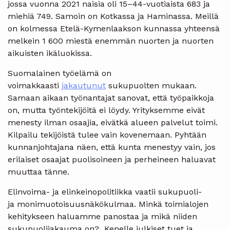
jossa vuonna 2021 naisia oli 15–44-vuotiaista 683 ja
miehiä 749. Samoin on Kotkassa ja Haminassa. Meillä
on kolmessa Etelä-Kymenlaakson kunnassa yhteensä
melkein 1 600 miestä enemmän nuorten ja nuorten
aikuisten ikäluokissa.
Suomalainen työelämä on
voimakkaasti
jakautunut
sukupuolten mukaan.
Samaan aikaan työnantajat sanovat, että työpaikkoja
on, mutta työntekijöitä ei löydy. Yrityksemme eivät
menesty ilman osaajia, eivätkä alueen palvelut toimi.
Kilpailu tekijöistä tulee vain kovenemaan. Pyhtään
kunnanjohtajana näen, että kunta menestyy vain, jos
erilaiset osaajat puolisoineen ja perheineen haluavat
muuttaa tänne.
Elinvoima- ja elinkeinopolitiikka vaatii sukupuoli-
ja monimuotoisuusnäkökulmaa. Minkä toimialojen
kehitykseen haluamme panostaa ja mikä niiden
sukupuolijakauma on? Kenelle julkiset tuet ja