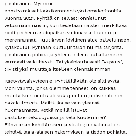
positiivinen. Myimme
ennätysmäiset kaksikymmentäyksi omakotitonttia
vuonna 2021. Pyhtää on selvästi onnistunut
vetoamaan naisiin, kun tiedetään naisten merkittävä
rooli perheen asuinpaikan valinnassa. Luonto ja
merenrannat, Huutjärven idyllinen alue palveluineen,
kyläkoulut, Pyhtään kulttuuritalon huima tarjonta,
positiivinen pöhinä ja yhteen hiileen puhaltaminen
varmasti vaikuttavat. Tai yksinkertaisesti ”vapaus”,
tiivisti yksi muuttaja itselleen olennaisimman.
Itsetyytyväisyyteen ei Pyhtäälläkään ole silti syytä.
Moni valinta, jonka olemme tehneet, on kaikkea
muuta kuin neutraali sukupuolten ja diversiteetin
näkökulmasta. Meiltä jää se vain yleensä
huomaamatta. Ketkä meillä istuvat
päätöksentekopöydissä ja ketä kuulemme?
Elinvoiman kehittämisen ja strategian valinnat on
tehtävä laaja-alaisen näkemyksen ja tiedon pohjalta.