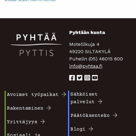
Pyhtään kunta
Motellikuja 4
49220 SILTAKYLÄ
Puhelin (05) 46015 600
info@pyhtaa.fi
Sähköiset
Avoimet työpaikat
Footer
Footer
palvelut
valikko
valikko
Rakentaminen
Päätöksenteko
1
2
Yrittäjyys
Blogi
Sosiaali ja