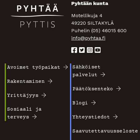
Pyhtään kunta
Motellikuja 4
49220 SILTAKYLÄ
Puhelin (05) 46015 600
info@pyhtaa.fi
Sähköiset
Avoimet työpaikat
Footer
Footer
palvelut
valikko
valikko
Rakentaminen
Päätöksenteko
1
2
Yrittäjyys
Blogi
Sosiaali ja
terveys
Yhteystiedot
Saavutettavuusseloste