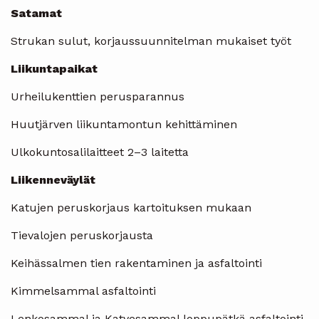
Satamat
Strukan sulut, korjaussuunnitelman mukaiset työt
Liikuntapaikat
Urheilukenttien perusparannus
Huutjärven liikuntamontun kehittäminen
Ulkokuntosalilaitteet 2–3 laitetta
Liikenneväylät
Katujen peruskorjaus kartoituksen mukaan
Tievalojen peruskorjausta
Keihässalmen tien rakentaminen ja asfaltointi
Kimmelsammal asfaltointi
Lenkosammal ja Katvesammal loppupätkä asfaltointi