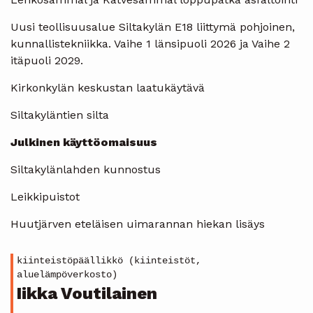
Uusi teollisuusalue Siltakylän E18 liittymä pohjoinen,
kunnallistekniikka. Vaihe 1 länsipuoli 2026 ja Vaihe 2
itäpuoli 2029.
Kirkonkylän keskustan laatukäytävä
Siltakyläntien silta
Julkinen käyttöomaisuus
Siltakylänlahden kunnostus
Leikkipuistot
Huutjärven eteläisen uimarannan hiekan lisäys
kiinteistöpäällikkö (kiinteistöt,
aluelämpöverkosto)
Iikka Voutilainen