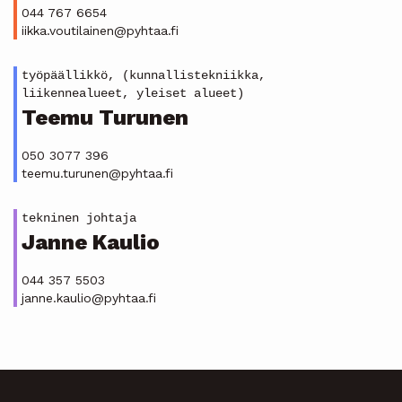
044 767 6654
iikka.voutilainen@pyhtaa.fi
työpäällikkö, (kunnallistekniikka,
liikennealueet, yleiset alueet)
Teemu Turunen
050 3077 396
teemu.turunen@pyhtaa.fi
tekninen johtaja
Janne Kaulio
044 357 5503
janne.kaulio@pyhtaa.fi