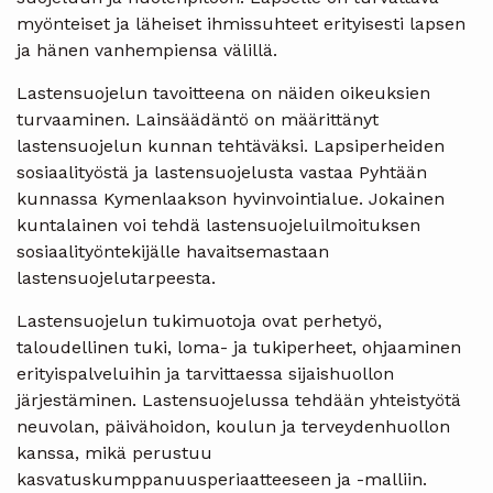
myönteiset ja läheiset ihmissuhteet erityisesti lapsen
ja hänen vanhempiensa välillä.
Lastensuojelun tavoitteena on näiden oikeuksien
turvaaminen. Lainsäädäntö on määrittänyt
lastensuojelun kunnan tehtäväksi. Lapsiperheiden
sosiaalityöstä ja lastensuojelusta vastaa Pyhtään
kunnassa Kymenlaakson hyvinvointialue. Jokainen
kuntalainen voi tehdä lastensuojeluilmoituksen
sosiaalityöntekijälle havaitsemastaan
lastensuojelutarpeesta.
Lastensuojelun tukimuotoja ovat perhetyö,
taloudellinen tuki, loma- ja tukiperheet, ohjaaminen
erityispalveluihin ja tarvittaessa sijaishuollon
järjestäminen. Lastensuojelussa tehdään yhteistyötä
neuvolan, päivähoidon, koulun ja terveydenhuollon
kanssa, mikä perustuu
kasvatuskumppanuusperiaatteeseen ja -malliin.