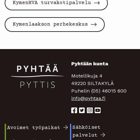
KymenHVA turvakotipalvelu
Kymenlaakson perhekeskus
Pyhtään kunta
Motellikuja 4
49220 SILTAKYLÄ
Puhelin (05) 46015 600
info@pyhtaa.fi
Sähköiset
Avoimet työpaikat
Footer
Footer
palvelut