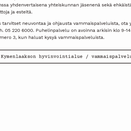
nssa yhdenvertaisena yhteiskunnan jäsenenä sekä ehkäist
ttoja ja esteitä.
 tarvitset neuvontaa ja ohjausta vammaispalveluista, ota 
. 05 220 6000. Puhelinpalvelu on avoinna arkisin klo 9-14
mero 3, kun haluat kysyä vammaispalveluista.
Kymenlaakson hyvinvointialue / vammaispalvel