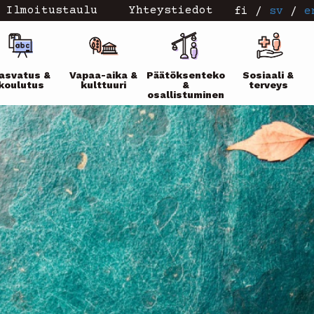
Ilmoitustaulu
Yhteystiedot
fi
/
sv
/
e
ikko
asvatus &
Vapaa-aika &
Päätöksenteko
Sosiaali &
koulutus
kulttuuri
&
terveys
osallistuminen