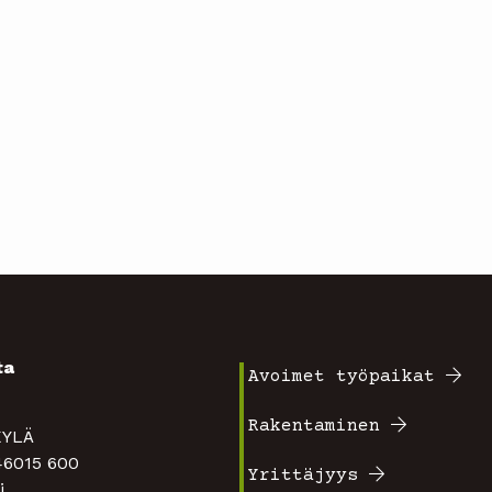
ta
Avoimet työpaikat
Footer
4
Rakentaminen
TAKYLÄ
valikko
 46015 600
Yrittäjyys
i