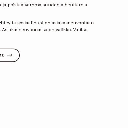
ä ja poistaa vammaisuuden aiheuttamia
yhteyttä sosiaalihuollon asiakasneuvontaan
. Asiakasneuvonnassa on valikko. Valitse
ut