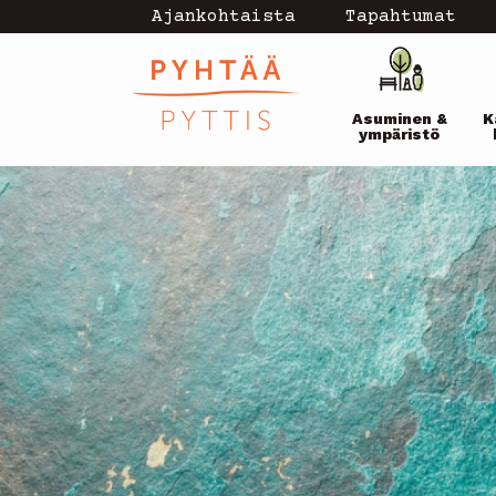
Hyppää
Ajankohtaista
Tapahtumat
Topmenu
pääsisältöön
Pääval
-
Asuminen &
K
current
ympäristö