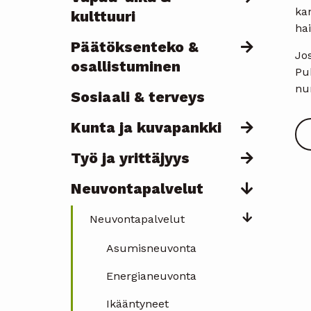
ka
kulttuuri
hai
Päätöksenteko &
Jos
osallistuminen
Puh
nu
Sosiaali & terveys
Kunta ja kuvapankki
Työ ja yrittäjyys
Neuvontapalvelut
Neuvontapalvelut
Asumisneuvonta
Energianeuvonta
Ikääntyneet