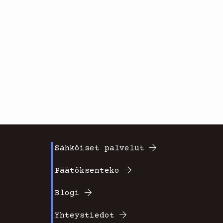
Sähköiset palvelut
Footer
Päätöksenteko
valikko
Blogi
2
Yhteystiedot