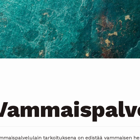
Vammaispalv
mmaispalvelulain tarkoituksena on edistää vammaisen henk