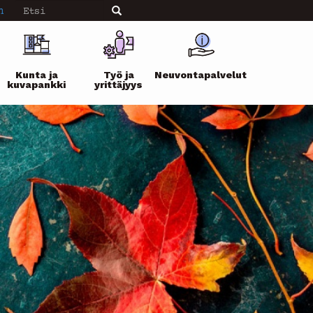
Etsi
n
Etsi
Kunta ja
Työ ja
Neuvontapalvelut
kuvapankki
yrittäjyys