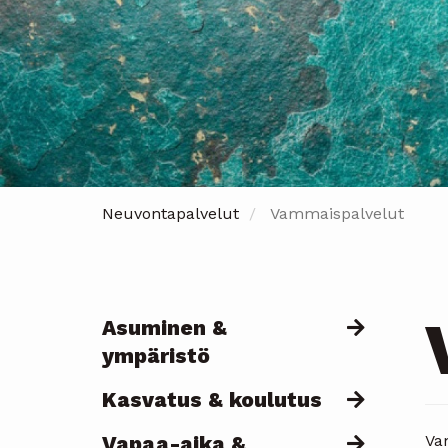
Neuvontapalvelut
Vammaispalvelut
Asuminen &
Päävalikko
ympäristö
Kasvatus & koulutus
Vapaa-aika &
Va