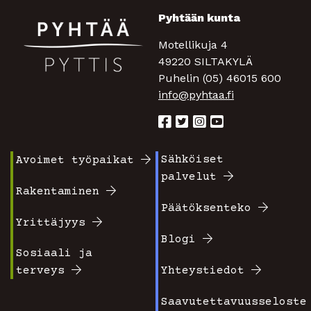
Pyhtään kunta
Motellikuja 4
49220 SILTAKYLÄ
Puhelin (05) 46015 600
info@pyhtaa.fi
Sähköiset
Avoimet työpaikat
Footer
Footer
palvelut
valikko
valikko
Rakentaminen
Päätöksenteko
1
2
Yrittäjyys
Blogi
Sosiaali ja
terveys
Yhteystiedot
Saavutettavuusseloste