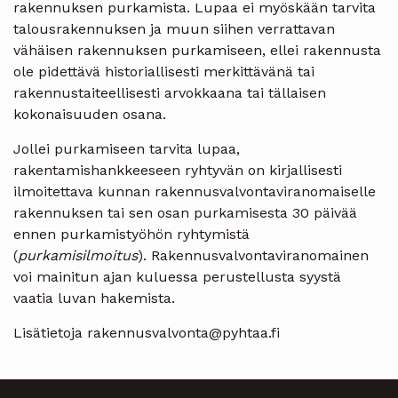
rakennuksen purkamista. Lupaa ei myöskään tarvita
talousrakennuksen ja muun siihen verrattavan
vähäisen rakennuksen purkamiseen, ellei rakennusta
ole pidettävä historiallisesti merkittävänä tai
rakennustaiteellisesti arvokkaana tai tällaisen
kokonaisuuden osana.
Jollei purkamiseen tarvita lupaa,
rakentamishankkeeseen ryhtyvän on kirjallisesti
ilmoitettava kunnan rakennusvalvontaviranomaiselle
rakennuksen tai sen osan purkamisesta 30 päivää
ennen purkamistyöhön ryhtymistä
(
purkamisilmoitus
). Rakennusvalvontaviranomainen
voi mainitun ajan kuluessa perustellusta syystä
vaatia luvan hakemista.
Lisätietoja rakennusvalvonta@pyhtaa.fi