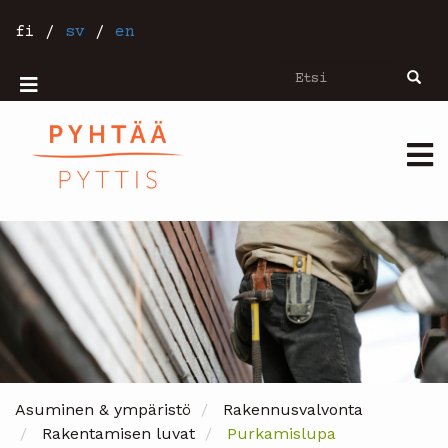
Hyppää
pääsisältöön
fi
/
sv
/
en
Etsi
Etsi
Mobiilivalikko
Päävalikko
Asuminen & ympäristö
Rakennusvalvonta
Rakentamisen luvat
Purkamislupa