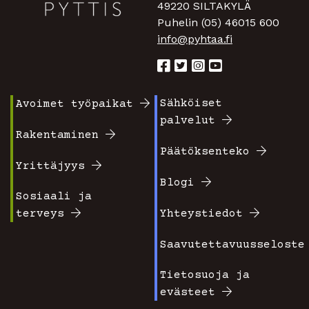
49220 SILTAKYLÄ
Puhelin (05) 46015 600
info@pyhtaa.fi
Sähköiset
Avoimet työpaikat
Footer
Footer
palvelut
valikko
valikko
Rakentaminen
Päätöksenteko
1
2
Yrittäjyys
Blogi
Sosiaali ja
terveys
Yhteystiedot
Saavutettavuusseloste
Tietosuoja ja
evästeet