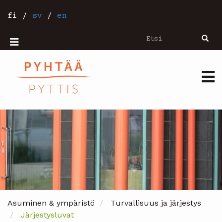
Hyppää
pääsisältöön
fi
/
sv
/
en
Etsi
Etsi
Mobiilivalikko
Päävalikko
Asuminen & ympäristö
Turvallisuus ja järjestys
Järjestysluvat