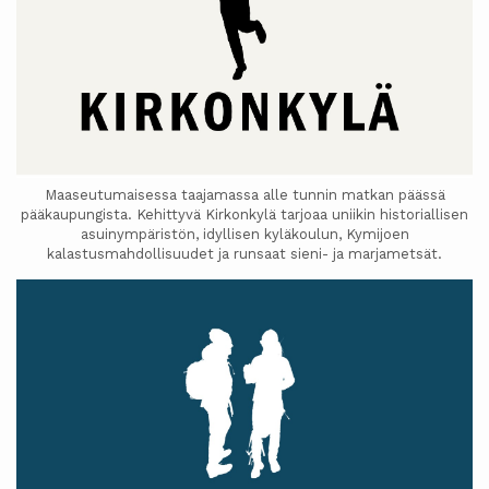
Maaseutumaisessa taajamassa alle tunnin matkan päässä
pääkaupungista. Kehittyvä Kirkonkylä tarjoaa uniikin historiallisen
asuinympäristön, idyllisen kyläkoulun, Kymijoen
kalastusmahdollisuudet ja runsaat sieni- ja marjametsät.