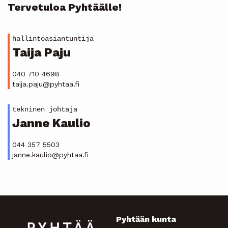
Tervetuloa Pyhtäälle!
hallintoasiantuntija
Taija Paju
040 710 4698
taija.paju@pyhtaa.fi
tekninen johtaja
Janne Kaulio
044 357 5503
janne.kaulio@pyhtaa.fi
Pyhtään kunta