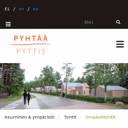
Hyppää
pääsisältöön
fi
/
sv
/
en
Etsi
Etsi
Mobiilivalikko
Päävalikko
Asuminen & ympäristö
Tontit
Omakotitontit