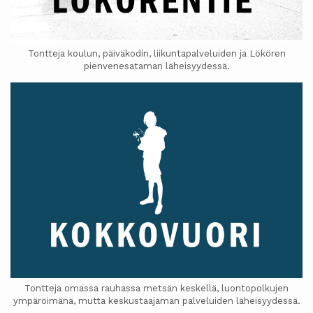
Tontteja koulun, päiväkodin, liikuntapalveluiden ja Lökören
pienvenesataman läheisyydessä.
Tontteja omassa rauhassa metsän keskellä, luontopolkujen
ympäröimänä, mutta keskustaajaman palveluiden läheisyydessä.