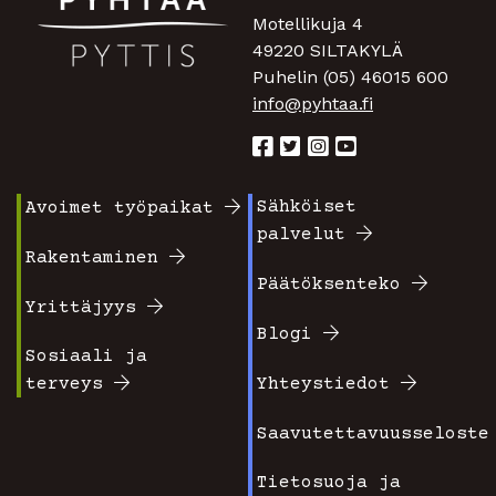
Motellikuja 4
49220 SILTAKYLÄ
Puhelin (05) 46015 600
info@pyhtaa.fi
Sähköiset
Avoimet työpaikat
Footer
Footer
palvelut
valikko
valikko
Rakentaminen
Päätöksenteko
1
2
Yrittäjyys
Blogi
Sosiaali ja
terveys
Yhteystiedot
Saavutettavuusseloste
Tietosuoja ja