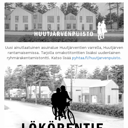
Uusi ainutlaatuinen asuinalue Huutjärventien varrella, Huutjärven
rantamaisemissa. Tarjolla omakotitonttien lisäksi uudenlainen
ryhmärakentamistontti. Katso lisää
pyhtaa.fi/huutjarvenpuisto.