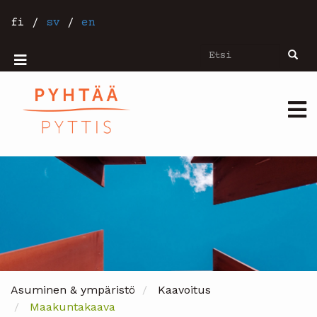
Hyppää
pääsisältöön
fi
/
sv
/
en
Etsi
Etsi
Mobiilivalikko
Päävalikko
Asuminen & ympäristö
Kaavoitus
Maakuntakaava