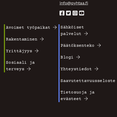
info@pyhtaa.fi
Sähköiset
Avoimet työpaikat
Footer
Footer
palvelut
valikko
valikko
Rakentaminen
Päätöksenteko
1
2
Yrittäjyys
Blogi
Sosiaali ja
terveys
Yhteystiedot
Saavutettavuusseloste
Tietosuoja ja
evästeet