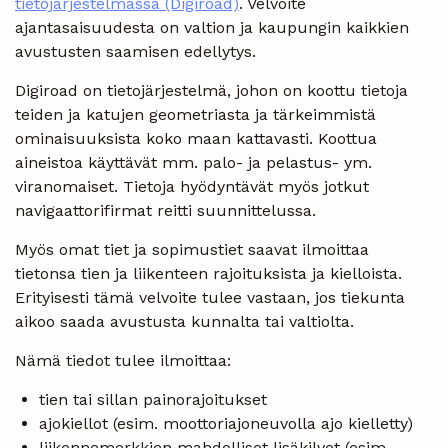
tietojärjestelmässä (Digiroad)
. Velvoite
ajantasaisuudesta on valtion ja kaupungin kaikkien
avustusten saamisen edellytys.
Digiroad on tietojärjestelmä, johon on koottu tietoja
teiden ja katujen geometriasta ja tärkeimmistä
ominaisuuksista koko maan kattavasti. Koottua
aineistoa käyttävät mm. palo- ja pelastus- ym.
viranomaiset. Tietoja hyödyntävät myös jotkut
navigaattorifirmat reitti suunnittelussa.
Myös omat tiet ja sopimustiet saavat ilmoittaa
tietonsa tien ja liikenteen rajoituksista ja kielloista.
Erityisesti tämä velvoite tulee vastaan, jos tiekunta
aikoo saada avustusta kunnalta tai valtiolta.
Nämä tiedot tulee ilmoittaa:
tien tai sillan painorajoitukset
ajokiellot (esim. moottoriajoneuvolla ajo kielletty)
liikennemerkkien mahdolliset lisäkilvet (esim.