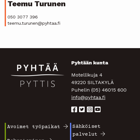
Teemu Turunen
050 3077 396
teemu.turunen@pyhtaa.fi
Pyhtään kunta
Motellikuja 4
49220 SILTAKYLÄ
Puhelin (05) 46015 600
info@pyhtaa.fi
Sähköiset
Avoimet työpaikat
Footer
Footer
palvelut