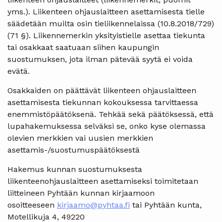
yms.). Liikenteen ohjauslaitteen asettamisesta tielle
säädetään muilta osin tieliikennelaissa (10.8.2018/729)
(71 §). Liikennemerkin yksityistielle asettaa tiekunta
tai osakkaat saatuaan siihen kaupungin
suostumuksen, jota ilman pätevää syytä ei voida
evätä.
Osakkaiden on päättävät liikenteen ohjauslaitteen
asettamisesta tiekunnan kokouksessa tarvittaessa
enemmistöpäätöksenä. Tehkää sekä päätöksessä, että
lupahakemuksessa selväksi se, onko kyse olemassa
olevien merkkien vai uusien merkkien
asettamis-/suostumuspäätöksestä
Hakemus kunnan suostumuksesta
liikenteenohjauslaitteen asettamiseksi toimitetaan
liitteineen Pyhtään kunnan kirjaamoon
osoitteeseen
kirjaamo@pyhtaa.fi
tai Pyhtään kunta,
Motellikuja 4, 49220