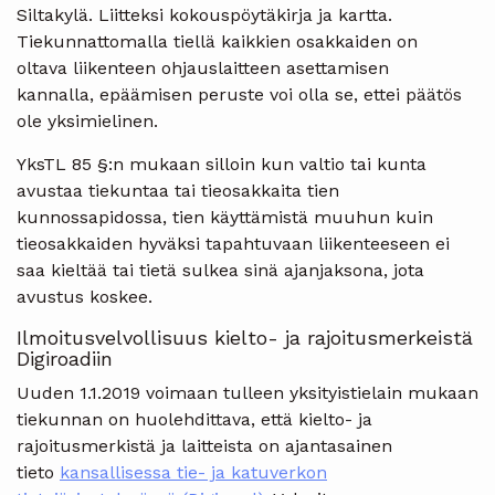
Siltakylä. Liitteksi kokouspöytäkirja ja kartta.
Tiekunnattomalla tiellä kaikkien osakkaiden on
oltava liikenteen ohjauslaitteen asettamisen
kannalla, epäämisen peruste voi olla se, ettei päätös
ole yksimielinen.
YksTL 85 §:n mukaan silloin kun valtio tai kunta
avustaa tiekuntaa tai tieosakkaita tien
kunnossapidossa, tien käyttämistä muuhun kuin
tieosakkaiden hyväksi tapahtuvaan liikenteeseen ei
saa kieltää tai tietä sulkea sinä ajanjaksona, jota
avustus koskee.
Ilmoitusvelvollisuus kielto- ja rajoitusmerkeistä
Digiroadiin
Uuden 1.1.2019 voimaan tulleen yksityistielain mukaan
tiekunnan on huolehdittava, että kielto- ja
rajoitusmerkistä ja laitteista on ajantasainen
tieto
kansallisessa tie- ja katuverkon