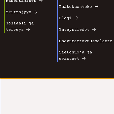
valikko
valikko
Rakentaminen
Päätöksenteko
1
2
Yrittäjyys
Blogi
Sosiaali ja
terveys
Yhteystiedot
Saavutettavuusseloste
Tietosuoja ja
evästeet