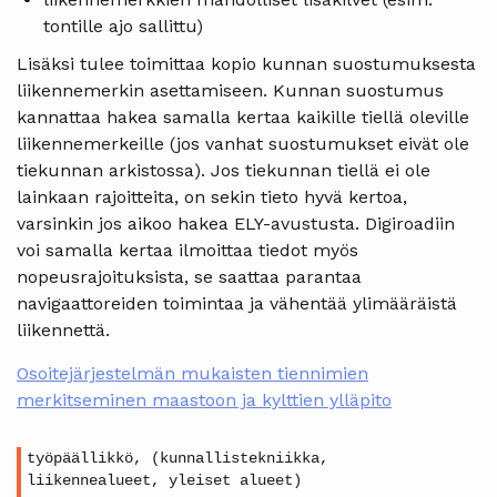
tontille ajo sallittu)
Lisäksi tulee toimittaa kopio kunnan suostumuksesta
liikennemerkin asettamiseen. Kunnan suostumus
kannattaa hakea samalla kertaa kaikille tiellä oleville
liikennemerkeille (jos vanhat suostumukset eivät ole
tiekunnan arkistossa). Jos tiekunnan tiellä ei ole
lainkaan rajoitteita, on sekin tieto hyvä kertoa,
varsinkin jos aikoo hakea ELY-avustusta. Digiroadiin
voi samalla kertaa ilmoittaa tiedot myös
nopeusrajoituksista, se saattaa parantaa
navigaattoreiden toimintaa ja vähentää ylimääräistä
liikennettä.
Osoitejärjestelmän mukaisten tiennimien
merkitseminen maastoon ja kylttien ylläpito
työpäällikkö, (kunnallistekniikka,
liikennealueet, yleiset alueet)