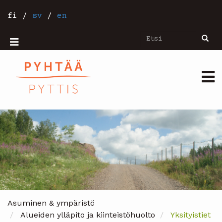
Hyppää
pääsisältöön
fi
/
sv
/
en
Etsi
Etsi
Mobiilivalikko
Päävalikko
Asuminen & ympäristö
Alueiden ylläpito ja kiinteistöhuolto
Yksityistiet