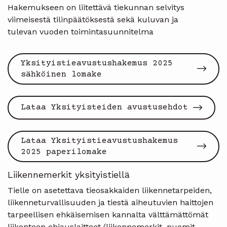
Hakemukseen on liitettävä tiekunnan selvitys
viimeisestä tilinpäätöksestä sekä kuluvan ja
tulevan vuoden toimintasuunnitelma
Yksityistieavustushakemus 2025
sähköinen lomake
Lataa Yksityisteiden avustusehdot
Lataa Yksityistieavustushakemus
2025 paperilomake
Liikennemerkit yksityistiellä
Tielle on asetettava tieosakkaiden liikennetarpeiden,
liikenneturvallisuuden ja tiestä aiheutuvien haittojen
tarpeellisen ehkäisemisen kannalta välttämättömät
liikenteen ohjauslaitteet (liikennemerkit, puomit