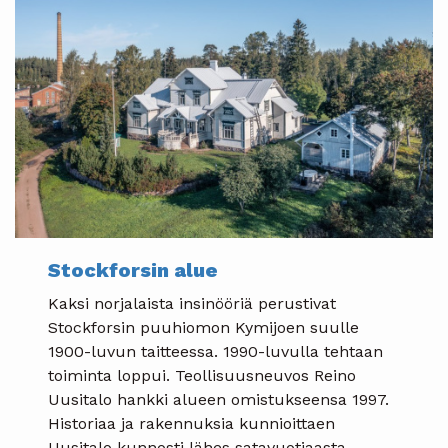
Stockforsin alue
Kaksi norjalaista insinööriä perustivat
Stockforsin puuhiomon Kymijoen suulle
1900-luvun taitteessa. 1990-luvulla tehtaan
toiminta loppui. Teollisuusneuvos Reino
Uusitalo hankki alueen omistukseensa 1997.
Historiaa ja rakennuksia kunnioittaen
Uusitalo kunnosti lähes satavuotiaasta