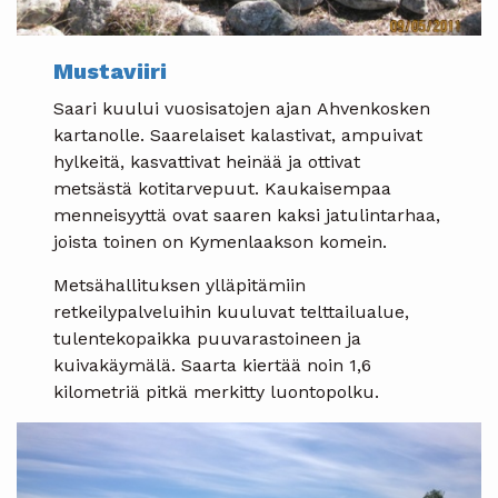
Mustaviiri
Saari kuului vuosisatojen ajan Ahvenkosken
kartanolle. Saarelaiset kalastivat, ampuivat
hylkeitä, kasvattivat heinää ja ottivat
metsästä kotitarvepuut. Kaukaisempaa
menneisyyttä ovat saaren kaksi jatulintarhaa,
joista toinen on Kymenlaakson komein.
Metsähallituksen ylläpitämiin
retkeilypalveluihin kuuluvat telttailualue,
tulentekopaikka puuvarastoineen ja
kuivakäymälä. Saarta kiertää noin 1,6
kilometriä pitkä merkitty luontopolku.