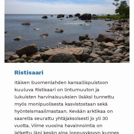
Ristisaari
Itäisen Suomenlahden kansallispuistoon
kuuluva Ristisaari on lintumuuton ja
lukuisten harvinaisuuksien lisäksi tunnettu
myös monipuolisesta kasvistostaan sekä
hyönteismaailmastaan. Kevään arktikaa on
saarelta seurattu yhtäjaksoisesti jo yli 30
vuotta. Viime vuosina havainnointia on
jatkettu läpi kesän aina loppusyksyyn kunnes