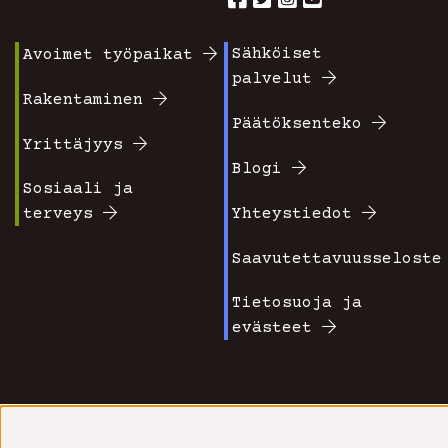
Sähköiset
Avoimet työpaikat
Footer
Footer
palvelut
valikko
valikko
Rakentaminen
Päätöksenteko
1
2
Yrittäjyys
Blogi
Sosiaali ja
terveys
Yhteystiedot
Saavutettavuusseloste
Tietosuoja ja
evästeet