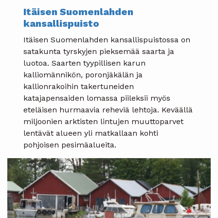
Itäisen Suomenlahden
kansallispuisto
Itäisen Suomenlahden kansallispuistossa on
satakunta tyrskyjen pieksemää saarta ja
luotoa. Saarten tyypillisen karun
kalliomännikön, poronjäkälän ja
kallionrakoihin takertuneiden
katajapensaiden lomassa piileksii myös
eteläisen hurmaavia reheviä lehtoja. Keväällä
miljoonien arktisten lintujen muuttoparvet
lentävät alueen yli matkallaan kohti
pohjoisen pesimäalueita.