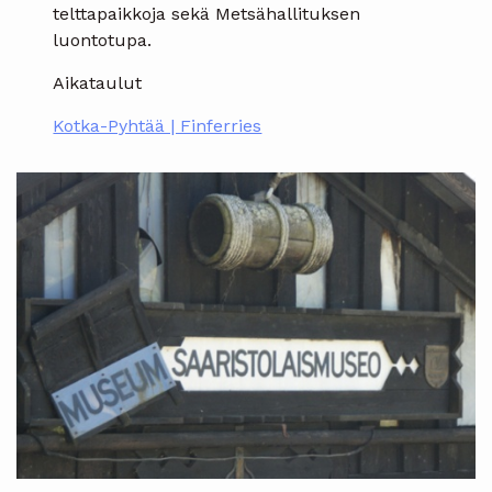
telttapaikkoja sekä Metsähallituksen
luontotupa.
Aikataulut
Kotka-Pyhtää | Finferries