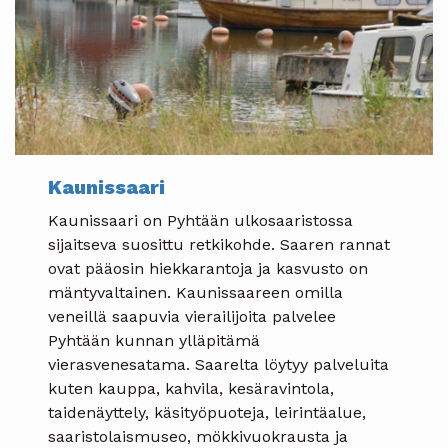
Kaunissaari
Kaunissaari on Pyhtään ulkosaaristossa
sijaitseva suosittu retkikohde. Saaren rannat
ovat pääosin hiekkarantoja ja kasvusto on
mäntyvaltainen. Kaunissaareen omilla
veneillä saapuvia vierailijoita palvelee
Pyhtään kunnan ylläpitämä
vierasvenesatama. Saarelta löytyy palveluita
kuten kauppa, kahvila, kesäravintola,
taidenäyttely, käsityöpuoteja, leirintäalue,
saaristolaismuseo, mökkivuokrausta ja