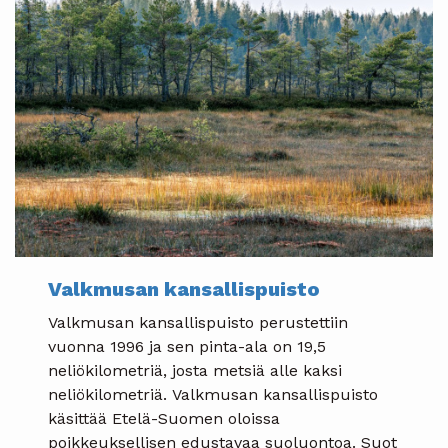
Valkmusan kansallispuisto
Valkmusan kansallispuisto perustettiin
vuonna 1996 ja sen pinta-ala on 19,5
neliökilometriä, josta metsiä alle kaksi
neliökilometriä. Valkmusan kansallispuisto
käsittää Etelä-Suomen oloissa
poikkeuksellisen edustavaa suoluontoa. Suot