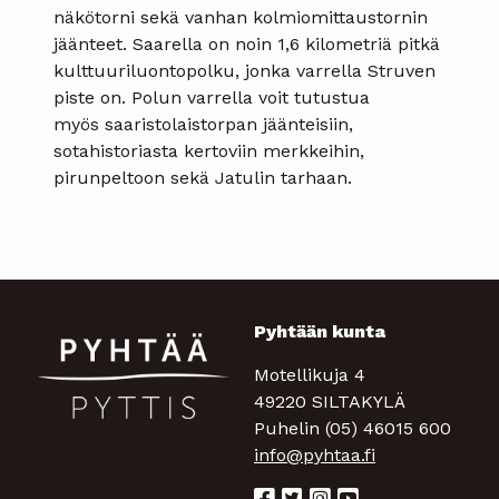
näkötorni sekä vanhan kolmiomittaustornin
jäänteet. Saarella on noin 1,6 kilometriä pitkä
kulttuuriluontopolku, jonka varrella Struven
piste on. Polun varrella voit tutustua
myös saaristolaistorpan jäänteisiin,
sotahistoriasta kertoviin merkkeihin,
pirunpeltoon sekä Jatulin tarhaan.
Pyhtään kunta
Motellikuja 4
49220 SILTAKYLÄ
Puhelin (05) 46015 600
info@pyhtaa.fi